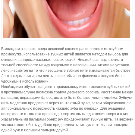
В молодом возрасте, когда десневой сосочек расположен в межзубном
промежутке, использование зубных нитей является методом выбора для
очищения аппроксимальных поверхностей. Никакой разницы в очисти­
тельной способности между вощеными и невощеными нитями не установ­
лено, несмотря на то что невощеные зубные нити изнашиваются быстрее.
Лентовидные нити, или ленты, шире обычных флоссов и кажутся более
удобными в использовании.
Необходимо обучить пациента правильному использованию зубных нитей,
в противном случае возможна травма десневого сосочка. Расстояние между
пальцами, держащи­ми флосс, должно быть больше, чем полдюйма. Зубную
нить медленно про­двигают через контактный пункт, затем оборачивают ею
аппроксимальную поверхность каждого зуба по очереди. Для очищения
поверхности от налета производят вертикальные движения вверх и вниз.
Указательными пальцами обеих рук придерживают зубную нить. На верхней
челюсти может быть удобнее придерживать нить указательным пальцем
одной руки и большим пальцем другой.