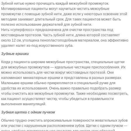
Зубной нитью нужно прочищать каждый межзуб­ной промежуток.
Мотивированные пациенты могут научиться чистить меж­зубные
промежутки с помощью зубной нити, даже если у некоторых освоение этой
методики занимает длительный срок. Для таких пациентов может быть
полезно использование держателей для зубной нити.
Нить «суперфлосс» предназначена для очистки пространства под
мостовидным протезом. Часть зубной нити, длина которой составляет
около 12 см, утолщена пенопластоподобным материалом, она эффективно
удаляет налет из-под искусственного зуба.
Зубные ершики
Когда у пациента широкие межзубные пространства, специальные щетки
для межзубных промежутков — идеальные чистящие приспособления. Их
можно использовать для чистки вокруг мостовидных протезой. Они
напоминают миниатюрные ершики и представлены в разных размерах.
Маленькие ершики обычно прикрепляются к специальной ручке для
удобства их использования. Очень важно правильно подобрать размер
чтобы очистить все межзубные про­межутки. Также необходимо посмот­реть,
как пациент осуществляет чист­ку, чтобы убедиться в правильности
выполнения манипуляций.
Зубная щетка с одним пучком
Обычно трудно очистить апроксимальные поверхности жеватель­ных зубов
или участки с нарушен­ным расположением зубов. Щетки с одним пучком —