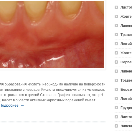
Листо
Жовте
Липен
Траве
Лютий
Жовте
Серпе
Липен
Траве
ля образования кислоты необходимо наличие на поверхности
ентированию углеводов. Кислота продуцируется из углеводов,
Берез
с отражается в кривой Стефана. График показывает, что pH
Лютий
к, налет в области активных кариозных поражений имеет
Подробнее
Груде
Листо
Липен