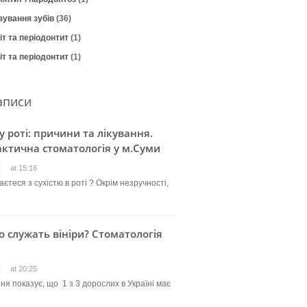
зування зубів
(36)
т та періодонтит
(1)
т та періодонтит
(1)
аписи
 у роті: причини та лікування.
ктична стоматологія у м.Суми
at 15:16
єтеся з сухістю в роті ? Окрім незручності,
о служать вініри? Стоматологія
at 20:25
ня показує, що 1 з 3 дорослих в Україні має