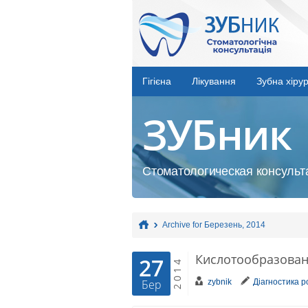
Гігієна
Лікування
Зубна хірур
ЗУБник
Стоматологическая консульта
Archive for Березень, 2014
Кислотообразован
27
2014
zybnik
Діагностика 
Бер