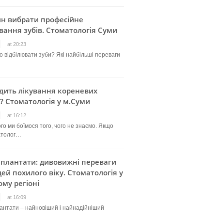
ин вибрати професійне
вання зубів. Стоматологія Суми
at 20:23
о відбілювати зуби? Які найбільші переваги
дить лікування кореневих
? Стоматологія у м.Суми
at 16:12
го ми боїмося того, чого не знаємо. Якщо
атолог…
мплантати: дивовижні переваги
ей похилого віку. Стоматологія у
му регіоні
at 16:09
лантати – найновіший і найнадійніший