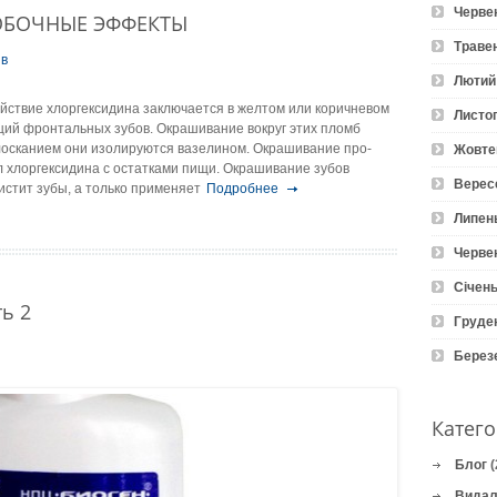
Черве
ПОБОЧНЫЕ ЭФФЕКТЫ
Траве
ів
Лютий
ствие хлоргексидина заключается в желтом или коричневом
Листо
ций фронталь­ных зубов. Окрашивание вокруг этих пломб
лосканием они изолируются вазелином. Окрашивание про­
Жовте
л хлоргексидина с остатками пищи. Окрашивание зубов
Верес
истит зубы, а только применяет
Подробнее
Липен
Черве
Січень
ь 2
Груде
Берез
Катего
Блог
(
Видал