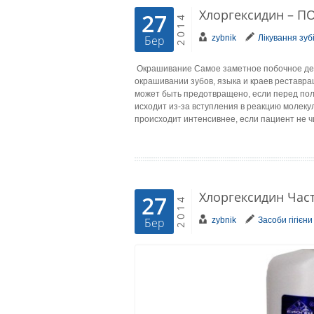
Хлоргексидин – 
27
2014
zybnik
Лікування зуб
Бер
Окрашивание Самое заметное побочное дей
окрашивании зубов, языка и краев реставра
может быть предотвращено, если перед по
исходит из-за вступления в реакцию молеку
происходит интенсивнее, если пациент не ч
Хлоргексидин Част
27
2014
zybnik
Засоби гігієни
Бер