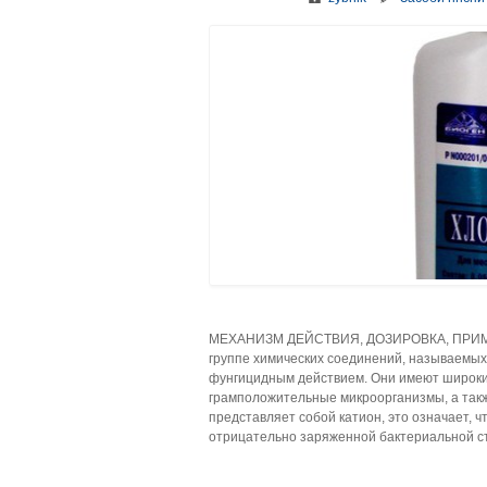
МЕХАНИЗМ ДЕЙСТВИЯ, ДОЗИРОВКА, ПРИМЕН
группе химических соединений, называемых
фунгицидным действием. Они имеют широки
грамположительные микроорганизмы, а так
представляет собой кати­он, это означает, 
отрицательно заряженной бактериальной ст