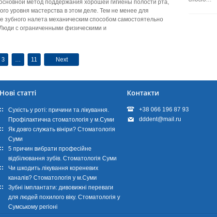
основ­ной метод поддержания хорошей гигиены полости рта,
го уровня мастерства в этом деле. Тем не менее для
 зубного налета механичес­ким способом самостоятельно
 Люди с ограниченными физическими и
3
…
11
Next
Нові статті
Контакти
+38 066 196 87 93
Сухість у роті: причини та лікування.
dddent@mail.ru
Профілактична стоматологія у м.Суми
Як довго служать вініри? Стоматологія
Суми
5 причин вибрати професійне
відбілювання зубів. Стоматологія Суми
Чи шкодить лікування кореневих
каналів? Стоматологія у м.Суми
Зубні імплантати: дивовижні переваги
для людей похилого віку. Стоматологія у
Сумському регіоні