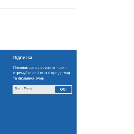
Підписка
Підпишіться на розсилку новин і
отримуйте нові статті про догляд
та лікування зубів