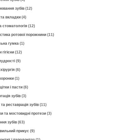
лювання зубів
(12)
 та вкладки
(4)
а стоматологія
(12)
остика ротової порожнини
(11)
ьна гумка
(1)
 гігієни
(12)
мудрості
(9)
хірургія
(6)
коронки
(1)
щітки і пасти
(6)
тація зубів
(3)
 та реставрація зубів
(11)
ки та мостовидні протези
(3)
ння зубів
(63)
вильний прикус
(9)
онтит і пародонтоз
(1)