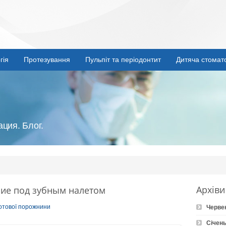
гія
Протезування
Пульпіт та періодонтит
Дитяча стомат
ция. Блог.
Архіви
ие под зубным налетом
ротової порожнини
Черве
Січень