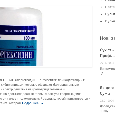
Проте
Пульпі
Пульпі
Нові з
Сухість
Профіла
29.06.2024
Ви прокида
це…
ЕНИЕ Хлоргексидин — антисептик, принадлежащий к
 дибигуанидами, которые обладают бактерицид­ным и
Як довг
й спектр действия на грамотрицательные и
Суми
же на дрожжеподобные грибы. Молекула хлоргексидина
что она имеет положительный заряд, который притягива­ется к
23.01.2024
енке, которая
Подробнее
Досліджен
певну…