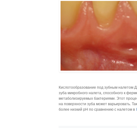
Кислотообразование под зубным налетом Д
зуба микробного налета, способного к ферм
метаболизируемых бактериями. Этот процес
на поверхности зуба может варьировать. Та
более низкий pH по сравнению с налетом в