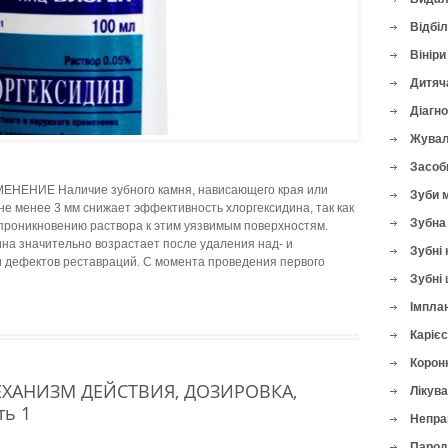
Відбі
Вініри
Дитяч
Діагн
Жувал
Засоби
ЕНИЕ Наличие зубного камня, нависающего края или
Зуби 
е менее 3 мм снижает эффек­тивность хлоргексидина, так как
Зубна 
проникновению раствора к этим уязвимым поверхностям.
на значительно возрастает после удаления над- и
Зубні 
 дефектов реставраций. С момента проведения первого
Зубні 
Імплан
Карієс
Корон
МЕХАНИЗМ ДЕЙСТВИЯ, ДОЗИРОВКА,
Лікува
ь 1
Непра
Парод