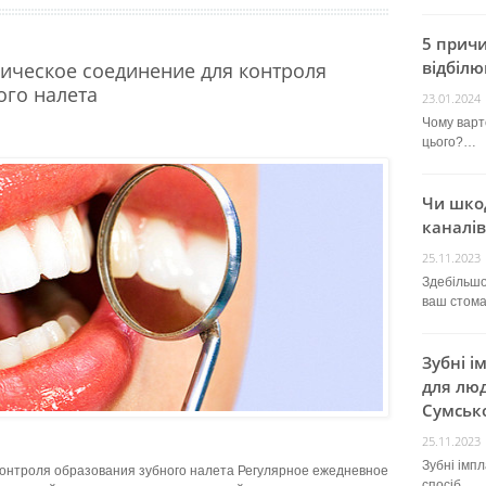
5 прич
відбілю
мическое соединение для контроля
ого налета
23.01.2024
Чому варт
цього?…
Чи шко
каналів
25.11.2023
Здебільшо
ваш стом
Зубні і
для люд
Сумсько
25.11.2023
Зубні імп
контроля образования зубного налета Регулярное ежедневное
спосіб…