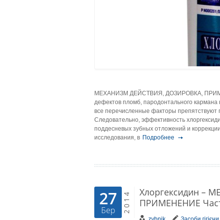
МЕХАНИЗМ ДЕЙСТВИЯ, ДОЗИРОВКА, ПРИМЕН
дефектов пломб, пародонтального кармана н
все перечисленные факторы препятствуют 
Следовательно, эффективность хлоргексиди
поддесневых зубных отложений и коррекции
исследования, в
Подробнее
Хлоргексидин – 
27
2014
ПРИМЕНЕНИЕ Част
Бер
zybnik
Засоби гігієни