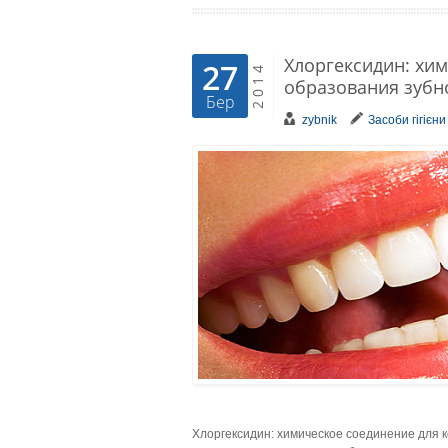
Хлоргексидин: хи
27
2014
образования зубн
Бер
zybnik
Засоби гігієни
Хлоргексидин: химическое соединение для 