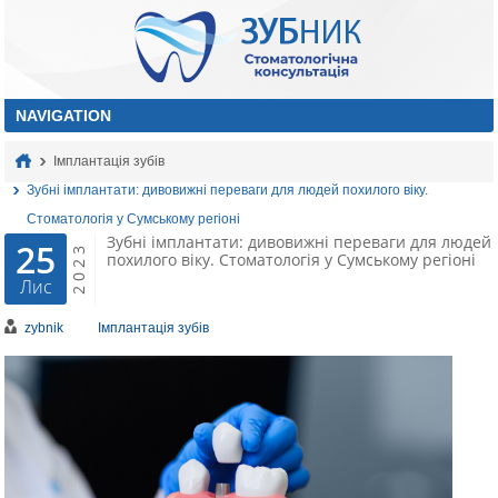
Імплантація зубів
Зубні імплантати: дивовижні переваги для людей похилого віку.
Стоматологія у Сумському регіоні
Зубні імплантати: дивовижні переваги для людей
25
2023
похилого віку. Стоматологія у Сумському регіоні
Лис
zybnik
Імплантація зубів