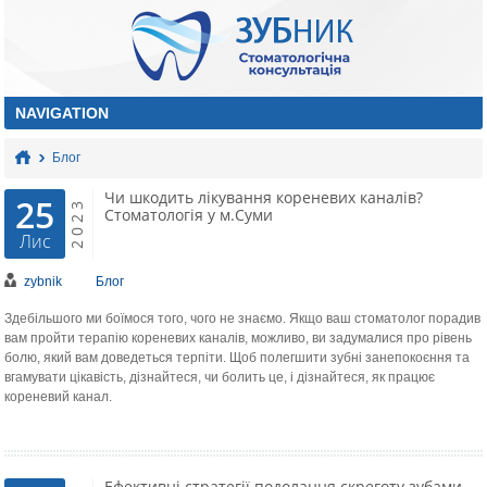
Блог
Чи шкодить лікування кореневих каналів?
25
2023
Стоматологія у м.Суми
Лис
zybnik
Блог
Здебільшого ми боїмося того, чого не знаємо. Якщо ваш стоматолог порадив
вам пройти терапію кореневих каналів, можливо, ви задумалися про рівень
болю, який вам доведеться терпіти. Щоб полегшити зубні занепокоєння та
вгамувати цікавість, дізнайтеся, чи болить це, і дізнайтеся, як працює
кореневий канал.
Ефективні стратегії подолання скреготу зубами