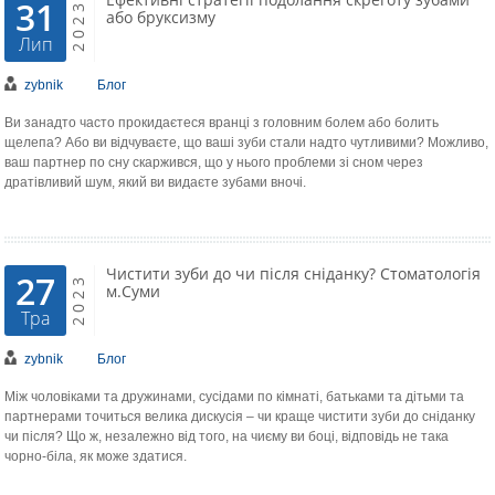
31
2023
або бруксизму
Лип
zybnik
Блог
Ви занадто часто прокидаєтеся вранці з головним болем або болить
щелепа? Або ви відчуваєте, що ваші зуби стали надто чутливими? Можливо,
ваш партнер по сну скаржився, що у нього проблеми зі сном через
дратівливий шум, який ви видаєте зубами вночі.
Чистити зуби до чи після сніданку? Стоматологія
27
2023
м.Суми
Тра
zybnik
Блог
Між чоловіками та дружинами, сусідами по кімнаті, батьками та дітьми та
партнерами точиться велика дискусія – чи краще чистити зуби до сніданку
чи після? Що ж, незалежно від того, на чиєму ви боці, відповідь не така
чорно-біла, як може здатися.