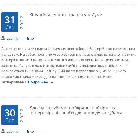
Хірургія ясенного клаптя у м.Суми
31
2022
Сер
zybnik
Блог
Захворювання ясен викликається липкою плівкою бактерій, яка називається
нальотом. На зубах постійно утворюється наліт, але якщо їх погано чистити,
бактерії в нальоті можуть викликати запалення ясен. Коли це станеться,
ваші ясна будуть відходити від ваших зубів і утворюватимуть щілини, які
називаються кишенями. Тоді зубний наліт потрапляє в ці кишені, і його
неможливо видалити за допомогою звичайного чищення. Якщо
захворювання
Подробнее
Догляд за зубами: найкращі, найгірші та
30
2022
неперевірені засоби для догляду за зубами
Лип
zybnik
Блог