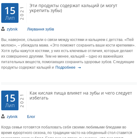
Эти продукты содержат кальций (и могут
15
2021
укрепить зубы)
Лип
zybnik
Лікування зубів
Вы, наверное, слышали о связи между костями и кальцием с детства. «Пей
молоко», – убеждала мама. «Это поможет сохранить ваши кости крепкими».
Хотя зубы кажутся костями, у них есть ключевые отличия, которые делают
их совершенно другими. Тем не менее, кальций – одно из важнейших
питательных веществ, помогающих сохранить здоровье зубов. Следующие
продукты содержат кальций и
Подробнее
Как кислая пища влияет на зубы и чего следует
15
2021
избегать
Лип
zybnik
Блог
Когда семьи готовятся побаловать себя своими любимыми блюдами во
время курортного сезона, по традиции часто на обеденный стол ставится