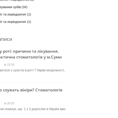
зування зубів
(36)
т та періодонтит
(1)
т та періодонтит
(1)
аписи
 у роті: причини та лікування.
ктична стоматологія у м.Суми
at 15:16
єтеся з сухістю в роті ? Окрім незручності,
о служать вініри? Стоматологія
at 20:25
ня показує, що 1 з 3 дорослих в Україні має