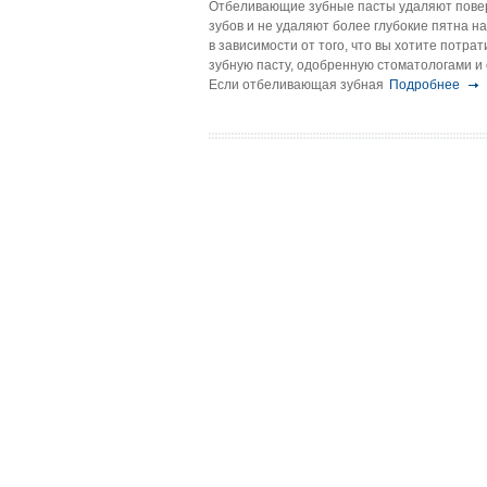
Отбеливающие зубные пасты удаляют повер
зубов и не удаляют более глубокие пятна 
в зависимости от того, что вы хотите потра
зубную пасту, одобренную стоматологами и
Если отбеливающая зубная
Подробнее