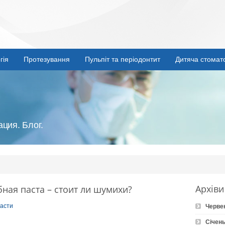
гія
Протезування
Пульпіт та періодонтит
Дитяча стомат
ция. Блог.
Архіви
ная паста – стоит ли шумихи?
пасти
Черве
Січень