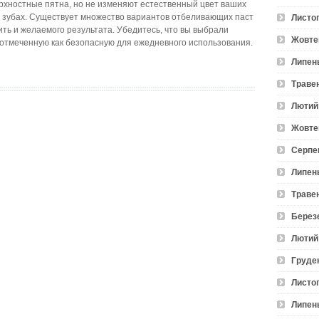
хностные пятна, но не изменяют естественный цвет ваших
на зубах. Существует множество вариантов отбеливающих паст
Листо
тить и желаемого результата. Убедитесь, что вы выбрали
Жовте
 отмеченную как безопасную для ежедневного использования.
Липен
Траве
Лютий
Жовте
Серпе
Липен
Траве
Берез
Лютий
Груде
Листо
Липен