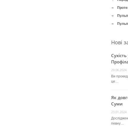
Проте
Пульпі
Пульпі
Нові з
Сухість
Профіла
29.06.2024
Ви прокида
це…
Як довг
Суми
23.01.2024
Досліджен
певну…