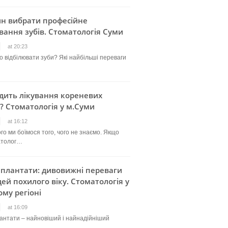
ин вибрати професійне
вання зубів. Стоматологія Суми
at 20:23
о відбілювати зуби? Які найбільші переваги
дить лікування кореневих
? Стоматологія у м.Суми
at 16:12
го ми боїмося того, чого не знаємо. Якщо
атолог…
мплантати: дивовижні переваги
ей похилого віку. Стоматологія у
му регіоні
at 16:09
лантати – найновіший і найнадійніший