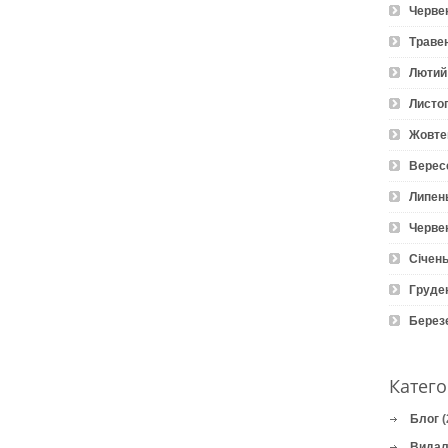
Черве
Траве
Лютий
Листо
Жовте
Верес
Липен
Черве
Січень
Груде
Берез
Катего
Блог
(
Видал