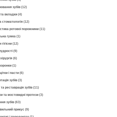
лювання зубів
(12)
 та вкладки
(4)
а стоматологія
(12)
остика ротової порожнини
(11)
ьна гумка
(1)
 гігієни
(12)
мудрості
(9)
хірургія
(6)
коронки
(1)
щітки і пасти
(6)
тація зубів
(3)
 та реставрація зубів
(11)
ки та мостовидні протези
(3)
ння зубів
(63)
вильний прикус
(9)
онтит і пародонтоз
(1)