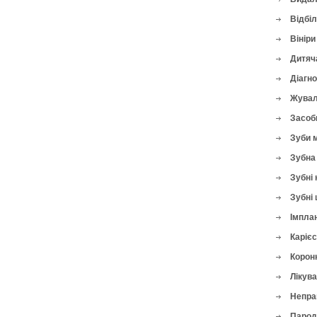
Відбі
Вініри
Дитяч
Діагн
Жувал
Засоби
Зуби 
Зубна 
Зубні 
Зубні 
Імплан
Карієс
Корон
Лікува
Непра
Парод