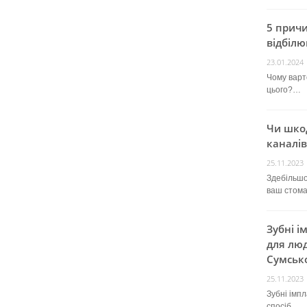
5 прич
відбілю
23.01.2024
Чому варт
цього?…
Чи шко
каналів
25.11.2023
Здебільшо
ваш стом
Зубні і
для люд
Сумсько
25.11.2023
Зубні імп
спосіб…