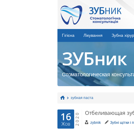
Гігієна
Лікування
Зубна хірур
ЗУБник
Стоматологическая консульта
зубная паста
Отбеливающая зуб
16
2020
zybnik
Зубні щітки і 
Жов