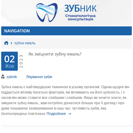
зубна емаль
Як зміцнити зубну емаль?
02
2023
Жов
zybnik
Лікування зубів
Зубна емаль є найтвердішою тканиною в усьому організмі. Однак щодня він
піддається впливу багатьох факторів, які впливають на його цілісність, і з
часом він може ставати все слабшим і слабшим. Якщо ви хочете знати, як
зміцнити зубну емаль , вам потрібно дізнатися більше про її догляд і про
дуже поширене захворювання в наш час: чутливість зубів, яка
безпосередньо пов’язана
Подробнее