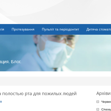
гія
Протезування
Пульпіт та періодонтит
Дитяча стомат
ция. Блог.
Архіви
за полостью рта для пожилых людей
ів
Черве
Січень