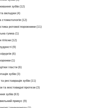
лювання зубів
(12)
 та вкладки
(4)
а стоматологія
(12)
остика ротової порожнини
(11)
ьна гумка
(1)
 гігієни
(12)
мудрості
(9)
хірургія
(6)
коронки
(1)
щітки і пасти
(6)
тація зубів
(3)
 та реставрація зубів
(11)
ки та мостовидні протези
(3)
ння зубів
(63)
вильний прикус
(9)
онтит і пародонтоз
(1)