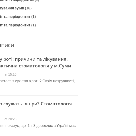
зування зубів
(36)
т та періодонтит
(1)
т та періодонтит
(1)
аписи
 у роті: причини та лікування.
ктична стоматологія у м.Суми
at 15:16
єтеся з сухістю в роті ? Окрім незручності,
о служать вініри? Стоматологія
at 20:25
ня показує, що 1 з 3 дорослих в Україні має