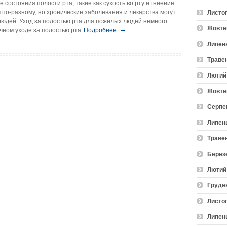
состояния полости рта, такие как сухость во рту и гниение
 по-разному, но хронические заболевания и лекарства могут
Листо
людей. Уход за полостью рта для пожилых людей немного
Жовте
чном уходе за полостью рта
Подробнее
Липен
Траве
Лютий
Жовте
Серпе
Липен
Траве
Берез
Лютий
Груде
Листо
Липен