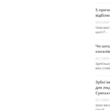
5 прич
відбілю
23.01.2024
Чому варт
цього?…
Чи шко
каналів
25.11.2023
Здебільшо
ваш стом
Зубні і
для люд
Сумсько
25.11.2023
Зубні імп
спосіб…