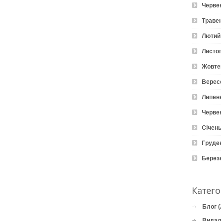
Черве
Траве
Лютий
Листо
Жовте
Верес
Липен
Черве
Січень
Груде
Берез
Катего
Блог
(
Видал