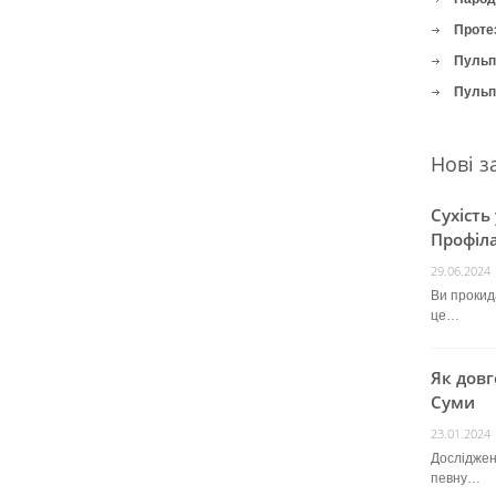
Проте
Пульпі
Пульпі
Нові з
Сухість
Профіла
29.06.2024
Ви прокида
це…
Як довг
Суми
23.01.2024
Досліджен
певну…