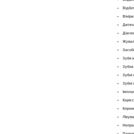
Відбі
Вініри
Дитяч
Діагн
Жувал
Засоби
Зуби 
Зубна 
Зубні 
Зубні 
Імплан
Карієс
Корон
Лікува
Непра
Парод