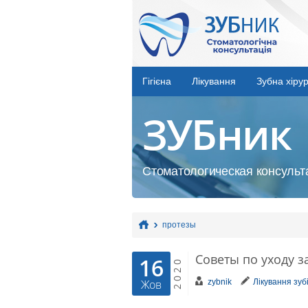
Гігієна
Лікування
Зубна хірур
ЗУБник
Стоматологическая консульта
протезы
Советы по уходу 
16
2020
zybnik
Лікування зуб
Жов