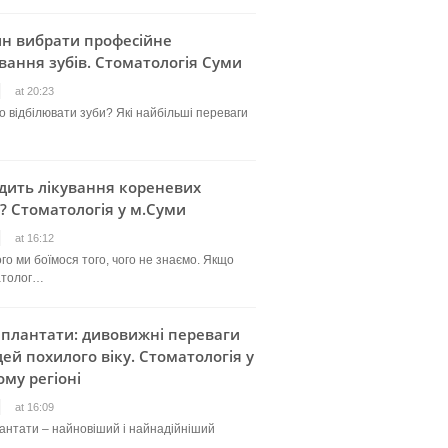
ин вибрати професійне
вання зубів. Стоматологія Суми
at 20:23
о відбілювати зуби? Які найбільші переваги
дить лікування кореневих
? Стоматологія у м.Суми
at 16:12
го ми боїмося того, чого не знаємо. Якщо
атолог…
мплантати: дивовижні переваги
ей похилого віку. Стоматологія у
му регіоні
at 16:09
лантати – найновіший і найнадійніший