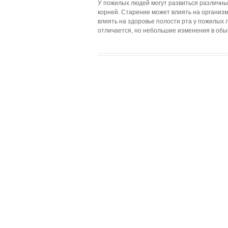
У пожилых людей могут развиться различные 
корней. Старение может влиять на организм
влиять на здоровье полости рта у пожилых 
отличается, но небольшие изменения в обы