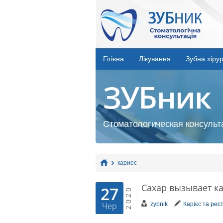
Гігієна
Лікування
Зубна хірур
ЗУБник
Стоматологическая консульта
кариес
Сахар вызывает к
27
2020
zybnik
Карієс та рес
Чер