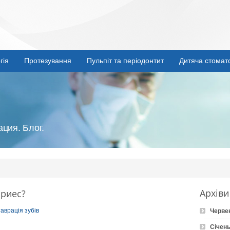
гія
Протезування
Пульпіт та періодонтит
Дитяча стомат
ция. Блог.
Архіви
ариес?
таврація зубів
Черве
Січень