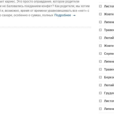
вает кариес. Это просто оправдание, которое родители
ни не баловались поеданием конфет? Как родители, мы хотим
Листо
 и, возможно, время от времени уравновешивать все «нет» с
Жовте
 о сахаре, особенно о сумках, полных
Подробнее
Липен
Траве
Лютий
Жовте
Серпе
Липен
Траве
Берез
Лютий
Груде
Листо
Липен