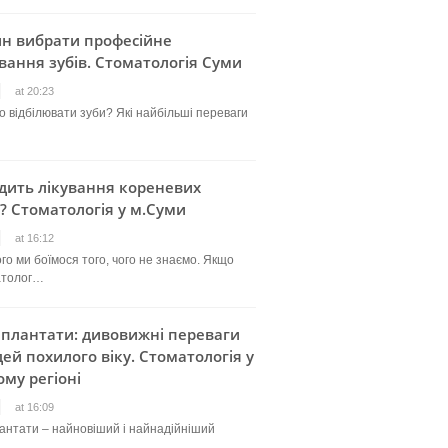
ин вибрати професійне
вання зубів. Стоматологія Суми
at 20:23
о відбілювати зуби? Які найбільші переваги
дить лікування кореневих
? Стоматологія у м.Суми
at 16:12
го ми боїмося того, чого не знаємо. Якщо
атолог…
мплантати: дивовижні переваги
ей похилого віку. Стоматологія у
му регіоні
at 16:09
лантати – найновіший і найнадійніший