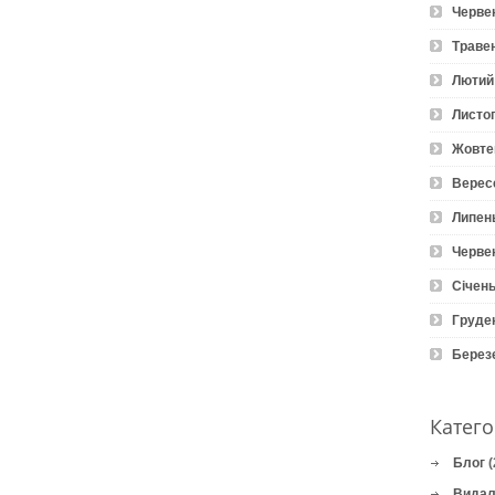
Черве
Траве
Лютий
Листо
Жовте
Верес
Липен
Черве
Січень
Груде
Берез
Катего
Блог
(
Видал