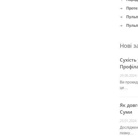
Проте
Пульпі
Пульпі
Нові з
Сухість
Профіла
29.06.2024
Ви прокида
це…
Як довг
Суми
23.01.2024
Досліджен
певну…