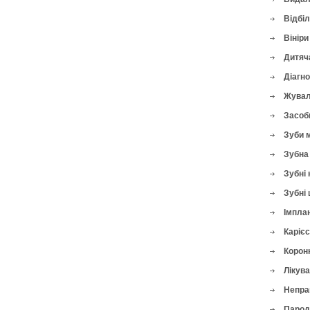
Відбі
Вініри
Дитяч
Діагн
Жувал
Засоби
Зуби 
Зубна 
Зубні 
Зубні 
Імплан
Карієс
Корон
Лікува
Непра
Парод