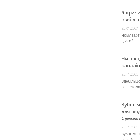
5 прич
відбілю
23.01.2024
Чому варт
цього?…
Чи шко
каналів
25.11.2023
Здебільшо
ваш стом
Зубні і
для люд
Сумсько
25.11.2023
Зубні імп
спосіб…