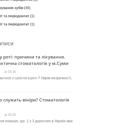
зування зубів
(36)
т та періодонтит
(1)
т та періодонтит
(1)
аписи
 у роті: причини та лікування.
ктична стоматологія у м.Суми
at 15:16
єтеся з сухістю в роті ? Окрім незручності,
о служать вініри? Стоматологія
at 20:25
ня показує, що 1 з 3 дорослих в Україні має