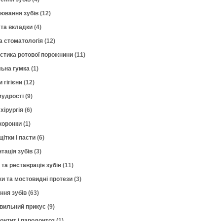
лювання зубів
(12)
 та вкладки
(4)
а стоматологія
(12)
остика ротової порожнини
(11)
ьна гумка
(1)
 гігієни
(12)
мудрості
(9)
хірургія
(6)
коронки
(1)
щітки і пасти
(6)
тація зубів
(3)
 та реставрація зубів
(11)
ки та мостовидні протези
(3)
ння зубів
(63)
вильний прикус
(9)
онтит і пародонтоз
(1)