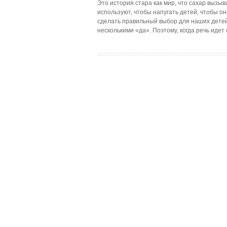
Это история стара как мир, что сахар вызы
используют, чтобы напугать детей, чтобы о
сделать правильный выбор для наших детей
несколькими «да». Поэтому, когда речь идет