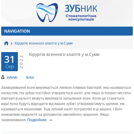
Хірургія ясенного клаптя у м.Суми
Хірургія ясенного клаптя у м.Суми
31
2022
Сер
zybnik
Блог
Захворювання ясен викликається липкою плівкою бактерій, яка називається
нальотом. На зубах постійно утворюється наліт, але якщо їх погано чистити,
бактерії в нальоті можуть викликати запалення ясен. Коли це станеться,
ваші ясна будуть відходити від ваших зубів і утворюватимуть щілини, які
називаються кишенями. Тоді зубний наліт потрапляє в ці кишені, і його
неможливо видалити за допомогою звичайного чищення. Якщо
захворювання
Подробнее