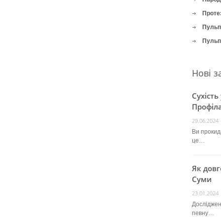
Проте
Пульпі
Пульпі
Нові з
Сухість
Профіла
29.06.2024
Ви прокида
це…
Як довг
Суми
23.01.2024
Досліджен
певну…