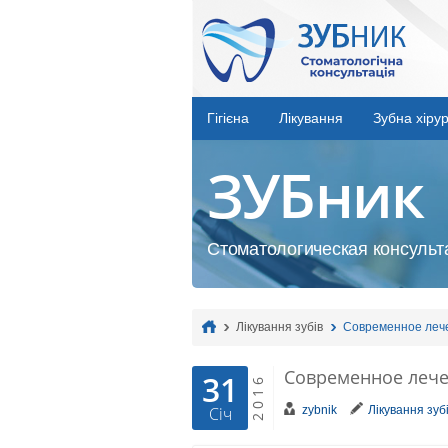
Гігієна
Лікування
Зубна хірур
ЗУБник
Стоматологическая консульта
Лікування зубів
Современное леч
Современное леч
31
2016
zybnik
Лікування зуб
Січ