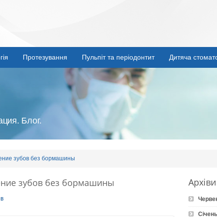
гія
Протезування
Пульпіт та періодонтит
Дитяча стомат
ция. Блог.
ение зубов без бормашины
Архіви
ение зубов без бормашины
ів
Черве
Січень