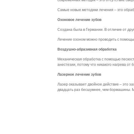
современных методик – это отсутствие свер
Самые новые методики лечения – это обрабо
Озоновое лечение зубов
Создана была в Германии. В отличие от дру
Лечение озоном можно проводить с помощью
Воздушно-абразивная обработка
Механическая обработка с помощью пескост
анестезии, потому что никакого нагрева от б
Лазерное лечение зубов
Лазер оказывает двойное действие – это з
двадцать раз бесшумнее, чем бормашины. 