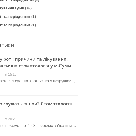
зування зубів
(36)
т та періодонтит
(1)
т та періодонтит
(1)
аписи
 у роті: причини та лікування.
ктична стоматологія у м.Суми
at 15:16
єтеся з сухістю в роті ? Окрім незручності,
о служать вініри? Стоматологія
at 20:25
ня показує, що 1 з 3 дорослих в Україні має