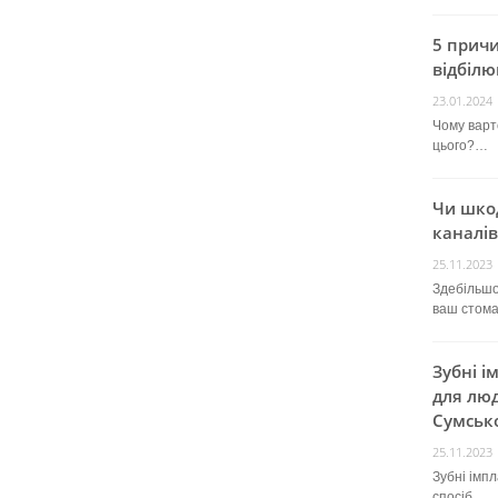
5 прич
відбілю
23.01.2024
Чому варт
цього?…
Чи шко
каналів
25.11.2023
Здебільшо
ваш стом
Зубні і
для люд
Сумсько
25.11.2023
Зубні імп
спосіб…