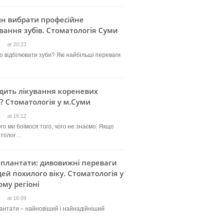
ин вибрати професійне
вання зубів. Стоматологія Суми
at 20:23
о відбілювати зуби? Які найбільші переваги
дить лікування кореневих
? Стоматологія у м.Суми
at 16:12
го ми боїмося того, чого не знаємо. Якщо
атолог…
мплантати: дивовижні переваги
ей похилого віку. Стоматологія у
му регіоні
at 16:09
лантати – найновіший і найнадійніший