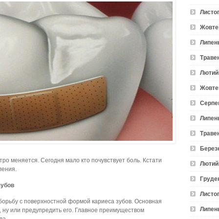
Листо
Жовте
Липен
Траве
Лютий
Жовте
Серпе
Липен
Траве
Берез
ро меняется. Сегодня мало кто почувствует боль. Кстати
Лютий
ления.
Груде
зубов
Листо
борьбу с поверхностной формой кариеса зубов. Основная
Липен
, ну или предупредить его. Главное преимуществом