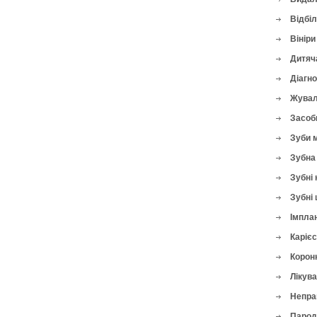
Відбі
Вініри
Дитяч
Діагн
Жувал
Засоби
Зуби 
Зубна 
Зубні 
Зубні 
Імплан
Карієс
Корон
Лікува
Непра
Парод