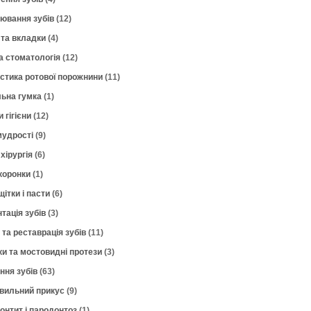
лювання зубів
(12)
 та вкладки
(4)
а стоматологія
(12)
остика ротової порожнини
(11)
ьна гумка
(1)
 гігієни
(12)
мудрості
(9)
хірургія
(6)
коронки
(1)
щітки і пасти
(6)
тація зубів
(3)
 та реставрація зубів
(11)
ки та мостовидні протези
(3)
ння зубів
(63)
вильний прикус
(9)
онтит і пародонтоз
(1)