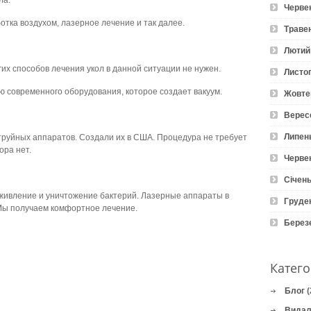
ла.
Черве
тка воздухом, лазерное лечение и так далее.
Траве
Лютий
гих способов лечения укол в данной ситуации не нужен.
Листо
 современного оборудования, которое создает вакуум.
Жовте
Верес
Липен
руйных аппаратов. Создали их в США. Процедура не требует
ора нет.
Черве
Січень
аживление и уничтожение бактерий. Лазерные аппараты в
Груде
Мы получаем комфортное лечение.
Берез
Катего
Блог
(
Видал