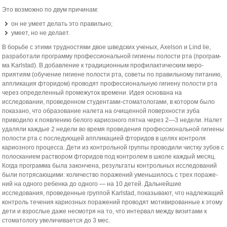
Это возможно по двум причинам:
он не умеет делать это правильно;
умеет, но не делает.
В борьбе с этими трудностями двое шведских ученых, Axelson и Lind lie,
разработали программу профессиональной гигиены полости рта (програм­
ма Karlstad). В добавление к традиционным профилактическим меро­
приятиям (обучение гигиене полости рта, советы по правильному питанию,
аппликация фторидом) проводят профессиональную гигиену полости рта
через определенный промежуток времени. Идея основана на
исследовании, проведенном студентами-стоматологами, в котором было
показано, что образование налета на очищенной поверхности зуба
приводило к появлению белого кариозного пятна через 2—3 недели. Налет
удаляли каждые 2 недели во время проведения профессиональной гигиены
полости рта с последующей аппли­кацией фторидов в целях контроля
кариозного процесса. Дети из контроль­ной группы проводили чистку зубов с
полосканием раствором фторидов под контролем в школе каждый месяц.
Когда программа была закончена, результаты контрольных исследований
были потрясающими: количество поражений уменьшилось с трех пораже­
ний на одного ребенка до одного — на 10 детей. Дальнейшие
исследования, проведенные группой Karlstad, показывают, что надлежащий
контроль течения кариозных поражений проводят мотивированные к этому
дети и взрослые даже несмотря на то, что интервал между визитами к
стоматологу увеличивается до 3 мес.