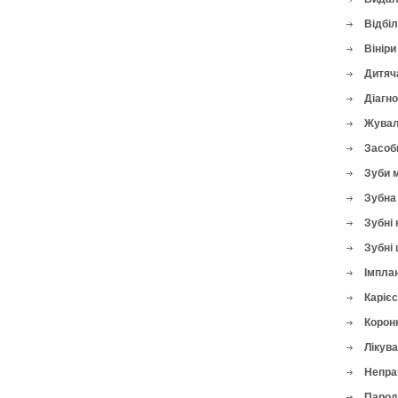
Відбі
Вініри
Дитяч
Діагн
Жувал
Засоби
Зуби 
Зубна 
Зубні 
Зубні 
Імплан
Карієс
Корон
Лікува
Непра
Парод