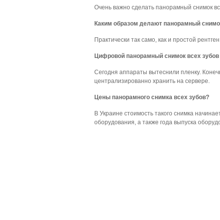
Очень важно сделать панорамный снимок все
Каким образом делают панорамный снимо
Практически так само, как и простой рентген
Цифровой панорамный снимок всех зубов
Сегодня аппараты вытеснили пленку. Конеч
централизированно хранить на сервере.
Цены панорамного снимка всех зубов?
В Украине стоимость такого снимка начинает
оборудования, а также года выпуска оборуд