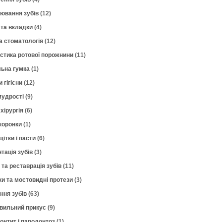
лювання зубів
(12)
 та вкладки
(4)
а стоматологія
(12)
остика ротової порожнини
(11)
ьна гумка
(1)
 гігієни
(12)
мудрості
(9)
хірургія
(6)
коронки
(1)
щітки і пасти
(6)
тація зубів
(3)
 та реставрація зубів
(11)
ки та мостовидні протези
(3)
ння зубів
(63)
вильний прикус
(9)
онтит і пародонтоз
(1)