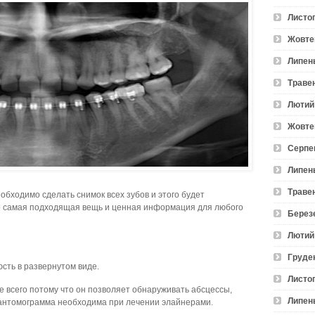
Листо
Жовте
Липен
Траве
Лютий
Жовте
Серпе
Липен
Траве
обходимо сделать снимок всех зубов и этого будет
то самая подходящая вещь и ценная информация для любого
Берез
Лютий
Груде
сть в развернутом виде.
Листо
 всего потому что он позволяет обнаруживать абсцессы,
Липен
опантомограмма необходима при лечении элайнерами.