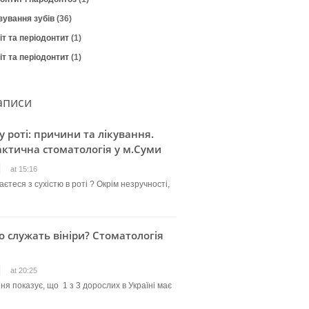
зування зубів
(36)
т та періодонтит
(1)
т та періодонтит
(1)
аписи
 у роті: причини та лікування.
ктична стоматологія у м.Суми
at 15:16
єтеся з сухістю в роті ? Окрім незручності,
о служать вініри? Стоматологія
at 20:25
ня показує, що 1 з 3 дорослих в Україні має