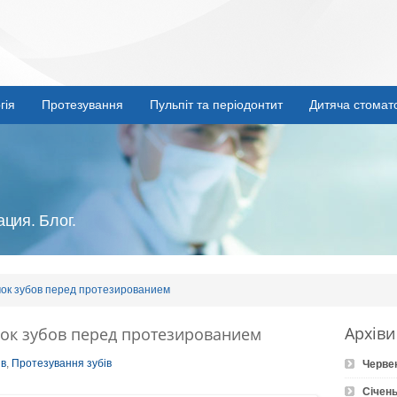
гія
Протезування
Пульпіт та періодонтит
Дитяча стомат
ция. Блог.
ок зубов перед протезированием
Архіви
к зубов перед протезированием
ів
,
Протезування зубів
Черве
Січень