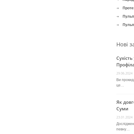
Проте
Пульпі
Пульпі
Нові з
Сухість
Профіла
29.06.2024
Ви прокида
це…
Як довг
Суми
23.01.2024
Досліджен
певну…