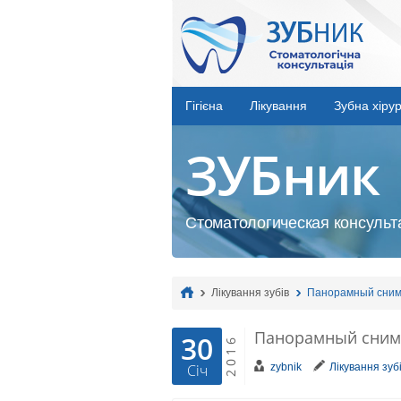
Гігієна
Лікування
Зубна хірур
ЗУБник
Стоматологическая консульта
Лікування зубів
Панорамный сним
Панорамный снимо
30
2016
zybnik
Лікування зуб
Січ