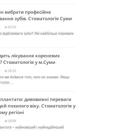
ин вибрати професійне
вання зубів. Стоматологія Суми
at 20:23
о відбілювати зуби? Які найбільші переваги
дить лікування кореневих
? Стоматологія у м.Суми
at 16:12
го ми боїмося того, чого не знаємо. Якщо
атолог…
мплантати: дивовижні переваги
ей похилого віку. Стоматологія у
му регіоні
at 16:09
лантати – найновіший і найнадійніший