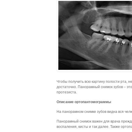
Чтобы получить всю картину полости рта, не
достаточно. Панорамный снимок зубов – э
протезиста.
Описание ортопантомограммы
На панорамном снимке зубов видна вся челю
Панорамный снимок важен для врача прежде
воспаления, кисты и так далее. Также орт