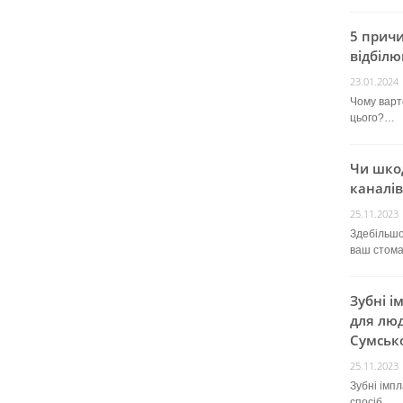
5 прич
відбілю
23.01.2024
Чому варт
цього?…
Чи шко
каналів
25.11.2023
Здебільшо
ваш стом
Зубні і
для люд
Сумсько
25.11.2023
Зубні імп
спосіб…