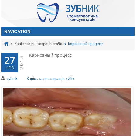
Карієс та реставрація зубів
Кариозный процесс
Кариозный процесс
27
2014
Бер
zybnik
Карієс та реставрація зубів