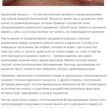
Кариозный процесс — это метаболическая активность микроорганизмов
под зубной бляшкой (биопленкой). Результат может быть незаметен либо
начнется деминерализация, которая приведет к развитию легко
обнаруживаемого кариозного поражения. Зубной налет является причиной
кариеса, зубы, на которых вообще нет налета, не повреждаются кариесом.
Тем не менее не всегда возможно продемонстрировать прочную
взаимосвязь между наличием зубного налета и кариесом, и этому есть
очевидные объяснения. Во-первых, человек не может сам полностью
очистить зубы от налета, даже если он строго следит за этим. К тому же,
хотя бактерии м и кровного налета — причина кариеса, все равно
необходимо наличие еще и других факторов. Именно поэтому кариес
считают полиэтиологическим заболеванием. Факторы, вызывающие его
развитие, могут ускорять или замедлять процесс деминерализации.
Например, увеличение потребления сахара и уменьшение слюноотделения
ускоряют течение кариозного процесса. С другой стороны, поступление
фторидов уменьшает потерю минеральных компонентов. Вот почему важно
не количество налета, а сочетание и воздействие различных факторов,
которые будут варьировать у разных пациентов.
Чистка зубов 2раза в день с использованием фторсодержащих зубных паст
пропагандируется врачами в течение многих лет, и для многих людей это