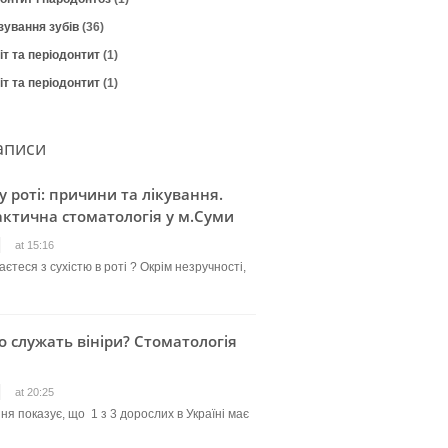
зування зубів
(36)
т та періодонтит
(1)
т та періодонтит
(1)
аписи
 у роті: причини та лікування.
ктична стоматологія у м.Суми
at 15:16
єтеся з сухістю в роті ? Окрім незручності,
о служать вініри? Стоматологія
at 20:25
ня показує, що 1 з 3 дорослих в Україні має