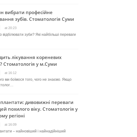
ин вибрати професійне
вання зубів. Стоматологія Суми
at 20:23
о відбілювати зуби? Які найбільші переваги
дить лікування кореневих
? Стоматологія у м.Суми
at 16:12
го ми боїмося того, чого не знаємо. Якщо
атолог…
мплантати: дивовижні переваги
ей похилого віку. Стоматологія у
му регіоні
at 16:09
лантати – найновіший і найнадійніший