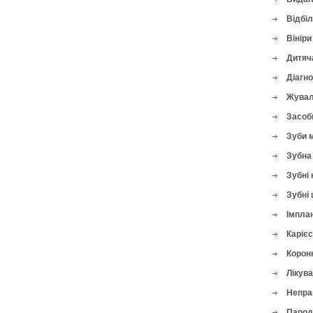
Відбі
Вініри
Дитяч
Діагн
Жувал
Засоби
Зуби 
Зубна 
Зубні 
Зубні 
Імплан
Карієс
Корон
Лікува
Непра
Парод