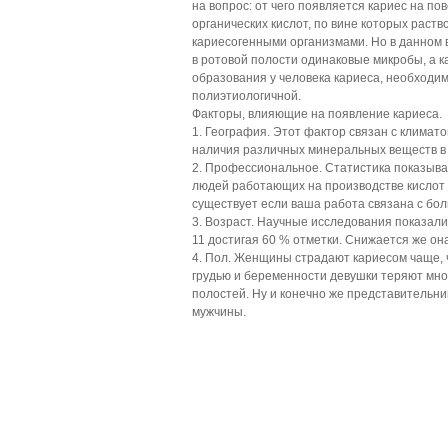
на вопрос: от чего появляется кариес на по
органических кислот, по вине которых раст
кариесогенными организмами. Но в данном в
в ротовой полости одинаковые микробы, а ка
образования у человека кариеса, необходим
полиэтиологичной.
Факторы, влияющие на появление кариеса.
1. География. Этот фактор связан с климато
наличия различных минеральных веществ в 
2. Профессиональное. Статистика показыва
людей работающих на производстве кислот и
существует если ваша работа связана с бол
3. Возраст. Научные исследования показали 
11 достигая 60 % отметки. Снижается же он
4. Пол. Женщины страдают кариесом чаще, 
грудью и беременности девушки теряют мно
полостей. Ну и конечно же представительн
мужчины.