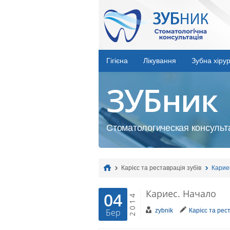
Гігієна
Лікування
Зубна хірур
ЗУБник
Стоматологическая консульта
Карієс та реставрація зубів
Карие
Кариес. Начало
04
2014
zybnik
Карієс та рес
Бер