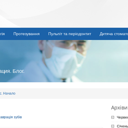
гія
Протезування
Пульпіт та періодонтит
Дитяча стомат
ция. Блог.
с. Начало
Архіви
таврація зубів
Черве
Січень