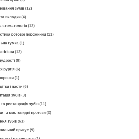
лювання зубів
(12)
 та вкладки
(4)
а стоматологія
(12)
остика ротової порожнини
(11)
ьна гумка
(1)
 гігієни
(12)
мудрості
(9)
хірургія
(6)
коронки
(1)
щітки і пасти
(6)
тація зубів
(3)
 та реставрація зубів
(11)
ки та мостовидні протези
(3)
ння зубів
(63)
вильний прикус
(9)
онтит і пародонтоз
(1)