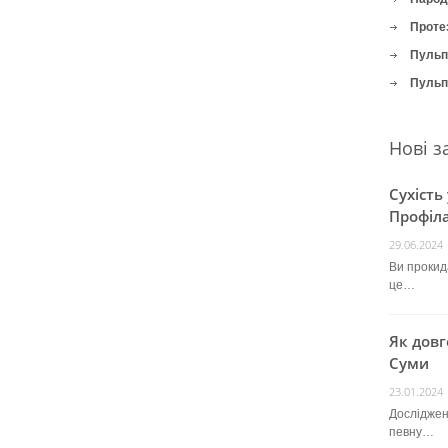
Проте
Пульпі
Пульпі
Нові з
Сухість
Профіла
29.06.2024
Ви прокида
це…
Як довг
Суми
23.01.2024
Досліджен
певну…