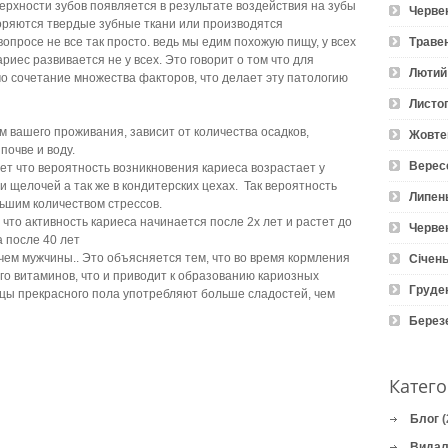
верхности зубов появляется в результате воздействия на зубы
Черве
воряются твердые зубные ткани или производятся
опросе не все так просто. ведь мы едим похожую пищу, у всех
Траве
риес развивается не у всех. Это говорит о том что для
Лютий
о сочетание множества факторов, что делает эту патологию
Листо
м вашего проживания, зависит от количества осадков,
Жовте
почве и воду.
Верес
ет что вероятность возникновения кариеса возрастает у
 щелочей а так же в кондитерских цехах. Так вероятность
Липен
ьшим количеством стрессов.
что активность кариеса начинается после 2х лет и растет до
Черве
а после 40 лет
чем мужчины.. Это объясняется тем, что во время кормления
Січень
го витаминов, что и приводит к образованию кариозных
Груде
ицы прекрасного пола употребляют больше сладостей, чем
Берез
Катего
Блог
(
Видал