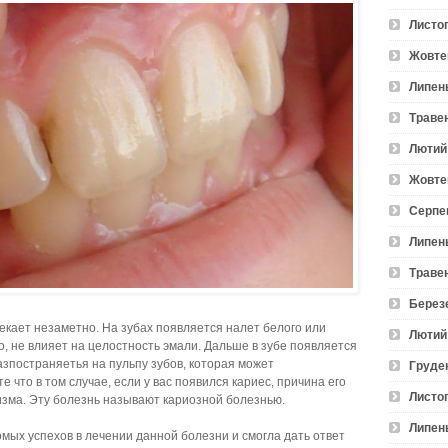
Листо
Жовте
Липен
Траве
Лютий
Жовте
Серпе
Липен
Траве
Берез
екает незаметно. На зубах появляется налет белого или
Лютий
о, не влияет на целостность эмали. Дальше в зубе появляется
зпостраняетья на пульпу зубов, которая может
Груде
что в том случае, если у вас появился кариес, причина его
Листо
изма. Эту болезнь называют кариозной болезнью.
Липен
мых успехов в лечении данной болезни и смогла дать ответ