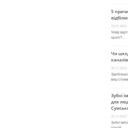
5 прич
відбілю
23.01.2024
Чому варт
цього?…
Чи шко
каналів
25.11.2023
Здебільшо
ваш стом
Зубні і
для люд
Сумсько
25.11.2023
Зубні імп
спосіб…