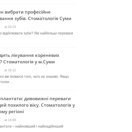
ин вибрати професійне
вання зубів. Стоматологія Суми
at 20:23
о відбілювати зуби? Які найбільші переваги
дить лікування кореневих
? Стоматологія у м.Суми
at 16:12
го ми боїмося того, чого не знаємо. Якщо
атолог…
мплантати: дивовижні переваги
ей похилого віку. Стоматологія у
му регіоні
at 16:09
лантати – найновіший і найнадійніший