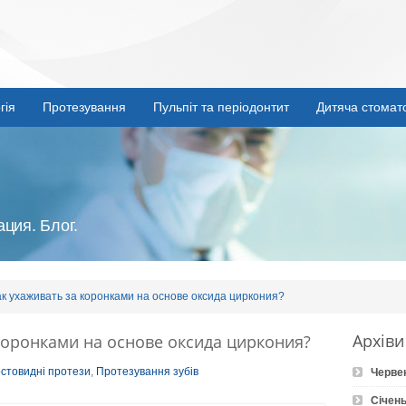
гія
Протезування
Пульпіт та періодонтит
Дитяча стомат
ция. Блог.
ак ухаживать за коронками на основе оксида циркония?
Архіви
коронками на основе оксида циркония?
остовидні протези
,
Протезування зубів
Черве
Січень