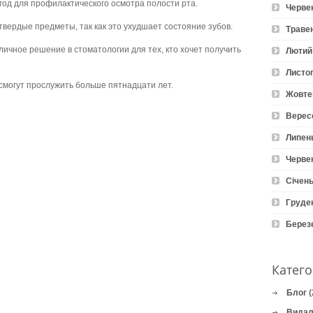
 год для профилактического осмотра полости рта.
Черве
твердые предметы, так как это ухудшает состояние зубов.
Траве
личное решение в стоматологии для тех, кто хочет получить
Лютий
Листо
смогут прослужить больше пятнадцати лет.
Жовте
Верес
Липен
Черве
Січень
Груде
Берез
Катего
Блог
(
Видал