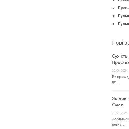
Проте
Пульпі
Пульпі
Нові з
Сухість
Профіла
29.06.2024
Ви прокида
це…
Як довг
Суми
23.01.2024
Досліджен
певну…