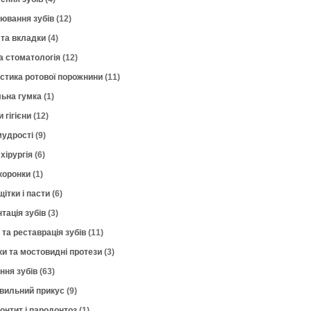
лювання зубів
(12)
 та вкладки
(4)
а стоматологія
(12)
остика ротової порожнини
(11)
ьна гумка
(1)
 гігієни
(12)
мудрості
(9)
хірургія
(6)
коронки
(1)
щітки і пасти
(6)
тація зубів
(3)
 та реставрація зубів
(11)
ки та мостовидні протези
(3)
ння зубів
(63)
вильний прикус
(9)
онтит і пародонтоз
(1)