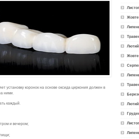
Листо
Жовте
Липен
Траве
Лютий
Жовте
Серпе
Липен
Траве
яет установку коронок на основе оксида циркония должен в
за ними.
Берез
ать каждый.
Лютий
Груде
Листо
утром и вечером;
Липен
 пищи;