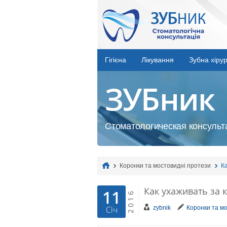
Гігієна
Лікування
Зубна хірур
ЗУБник
Стоматологическая консульта
Коронки та мостовидні протези
К
Как ухаживать за 
11
2016
zybnik
Коронки та м
Січ