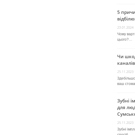
5 прич
відбілю
23.01.2024
Чому варт
цього?…
Чи шко
каналів
25.11.2023
Здебільшо
ваш стом
Зубні і
для люд
Сумсько
25.11.2023
Зубні імп
спосіб…