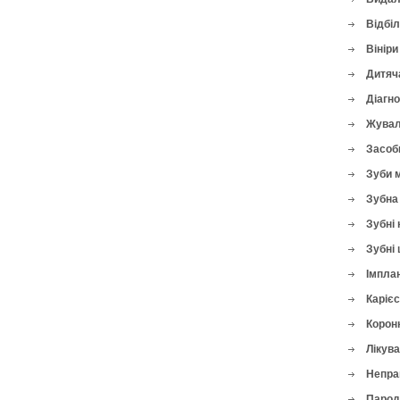
Відбі
Вініри
Дитяч
Діагн
Жувал
Засоби
Зуби 
Зубна 
Зубні 
Зубні 
Імплан
Карієс
Корон
Лікува
Непра
Парод