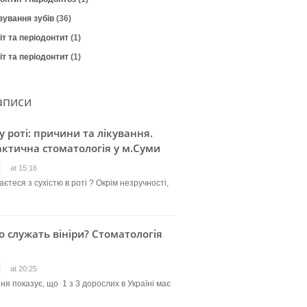
зування зубів
(36)
т та періодонтит
(1)
т та періодонтит
(1)
аписи
 у роті: причини та лікування.
ктична стоматологія у м.Суми
at 15:16
єтеся з сухістю в роті ? Окрім незручності,
о служать вініри? Стоматологія
at 20:25
ня показує, що 1 з 3 дорослих в Україні має