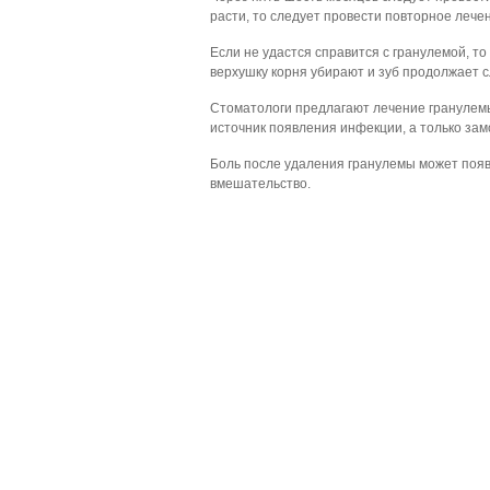
расти, то следует провести повторное лечен
Если не удастся справится с гранулемой, т
верхушку корня убирают и зуб продолжает с
Стоматологи предлагают лечение гранулемы
источник появления инфекции, а только зам
Боль после удаления гранулемы может появ
вмешательство.