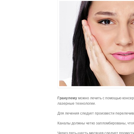
Гранулему
можно лечить с помощью консер
лазерные технологии.
Для лечения следует произвести перелечив
Каналы должны четко запломбированы, чтоб
Через пять-шесть месяцев следует провест