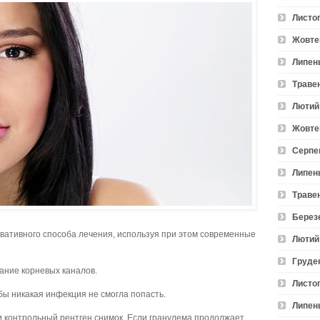
Листо
Жовте
Липен
Траве
Лютий
Жовте
Серпе
Липен
Траве
Берез
вативного способа лечения, используя при этом современные
Лютий
Груде
ание корневых каналов.
Листо
ы никакая инфекция не смогла попасть.
Липен
и контрольный рентген снимок. Если гранулема продолжает