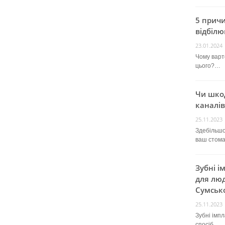
5 прич
відбілю
23.01.2024
Чому варт
цього?…
Чи шко
каналів
25.11.2023
Здебільшо
ваш стом
Зубні і
для люд
Сумсько
25.11.2023
Зубні імп
спосіб…