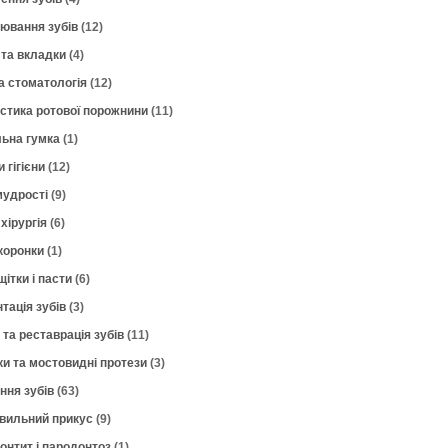
лювання зубів
(12)
 та вкладки
(4)
а стоматологія
(12)
остика ротової порожнини
(11)
ьна гумка
(1)
 гігієни
(12)
мудрості
(9)
хірургія
(6)
коронки
(1)
щітки і пасти
(6)
тація зубів
(3)
 та реставрація зубів
(11)
ки та мостовидні протези
(3)
ння зубів
(63)
вильний прикус
(9)
онтит і пародонтоз
(1)