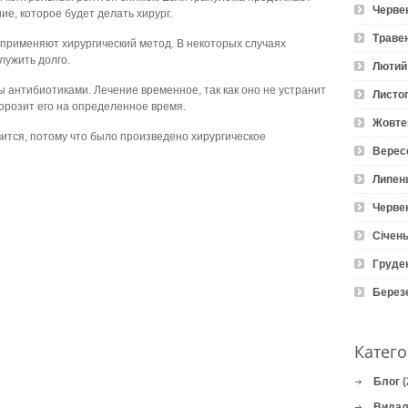
Черве
ие, которое будет делать хирург.
Траве
о применяют хирургический метод. В некоторых случаях
лужить долго.
Лютий
 антибиотиками. Лечение временное, так как оно не устранит
Листо
орозит его на определенное время.
Жовте
ится, потому что было произведено хирургическое
Верес
Липен
Черве
Січень
Груде
Берез
Катего
Блог
(
Видал