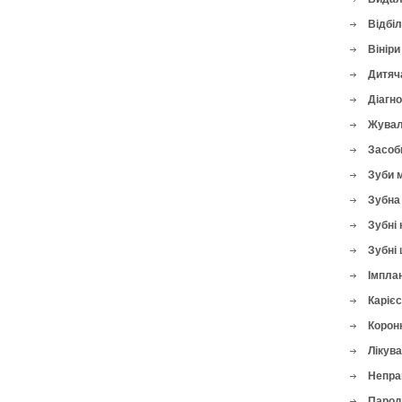
Відбі
Вініри
Дитяч
Діагн
Жувал
Засоби
Зуби 
Зубна 
Зубні 
Зубні 
Імплан
Карієс
Корон
Лікува
Непра
Парод