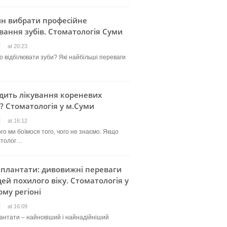
ин вибрати професійне
вання зубів. Стоматологія Суми
at 20:23
о відбілювати зуби? Які найбільші переваги
дить лікування кореневих
? Стоматологія у м.Суми
at 16:12
го ми боїмося того, чого не знаємо. Якщо
атолог…
мплантати: дивовижні переваги
ей похилого віку. Стоматологія у
му регіоні
at 16:09
лантати – найновіший і найнадійніший