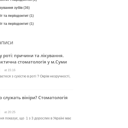
зування зубів
(36)
т та періодонтит
(1)
т та періодонтит
(1)
аписи
 у роті: причини та лікування.
ктична стоматологія у м.Суми
at 15:16
єтеся з сухістю в роті ? Окрім незручності,
о служать вініри? Стоматологія
at 20:25
ня показує, що 1 з 3 дорослих в Україні має