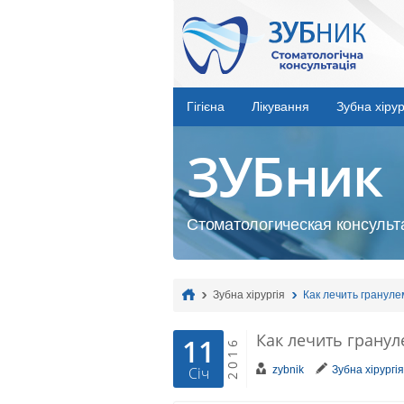
Гігієна
Лікування
Зубна хірур
ЗУБник
Стоматологическая консульта
Зубна хірургія
Как лечить грануле
Как лечить гранул
11
2016
zybnik
Зубна хірургія
Січ