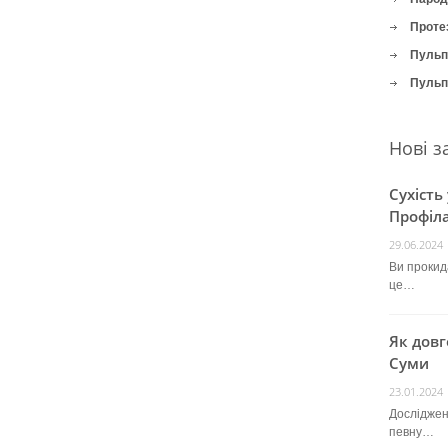
Проте
Пульпі
Пульпі
Нові з
Сухість
Профіла
29.06.2024
Ви прокида
це…
Як довг
Суми
23.01.2024
Досліджен
певну…