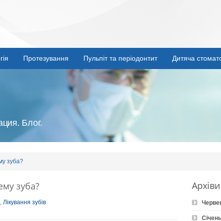
гія
Протезування
Пульпіт та періодонтит
Дитяча стомат
ция. Блог.
му зуба?
Архіви
ему зуба?
,
Лікування зубів
Черве
Січень