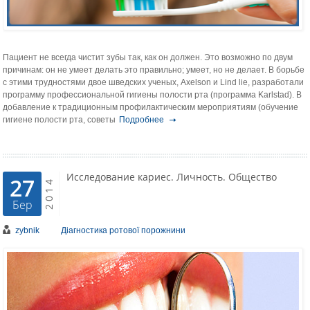
Пациент не всегда чистит зубы так, как он должен. Это возможно по двум
причинам: он не умеет делать это правильно; умеет, но не делает. В борьбе
с этими трудностями двое шведских ученых, Axelson и Lind lie, разработали
программу профессиональной гигиены полости рта (програм­ма Karlstad). В
добавление к традиционным профилактическим меро­приятиям (обучение
гигиене полости рта, советы
Подробнее
Исследование кариес. Личность. Общество
27
2014
Бер
zybnik
Діагностика ротової порожнини