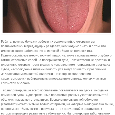
Ребята, помимо болезни зубов и их осложнений, с которыми вы
познакомились в предыдущих разделах, необходимо знать и о том, что
имеются также забо­левания слизистой оболочки полости рта.
Прием острой, чрезмерно горячей пищи, наличие так называемого зубного
камня, отложение солей на поверхности зуба, некачественные протезы и
пластин­ки, которые носят в связи с исправлением неправильно растущих
зубов, несоблюдение гигиены полости рта могут привести к различным
Заболеваниям слизистой оболочки. Некоторые заболевания
характеризуются избирательным поражением определенных участков
слизистой оболочки.
Так, например, чаще всего воспа­ление локализуется на десне, иногда на
языке или гу­бах. Одновременные поражения разных участков сли­зистой
оболочки называют стоматитом. Воспаление слизистой оболочки
(стоматит) может быть не только от причин, на которые было указано выше,
но оно мо­жет быть также в результате тех нарушений в орга­низме, к
которым приводят различные заболевания. Например, при заболеваниях