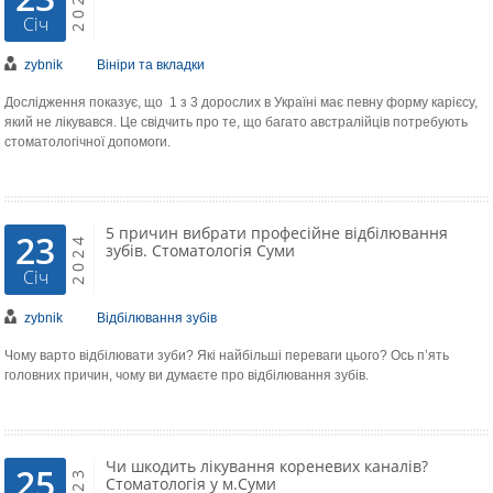
2024
Січ
zybnik
Вініри та вкладки
Дослідження показує, що 1 з 3 дорослих в Україні має певну форму карієсу,
який не лікувався. Це свідчить про те, що багато австралійців потребують
стоматологічної допомоги.
5 причин вибрати професійне відбілювання
23
2024
зубів. Стоматологія Суми
Січ
zybnik
Відбілювання зубів
Чому варто відбілювати зуби? Які найбільші переваги цього? Ось п’ять
головних причин, чому ви думаєте про відбілювання зубів.
Чи шкодить лікування кореневих каналів?
25
2023
Стоматологія у м.Суми