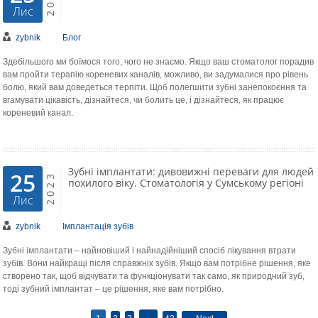
Лис
zybnik
Блог
Здебільшого ми боїмося того, чого не знаємо. Якщо ваш стоматолог порадив
вам пройти терапію кореневих каналів, можливо, ви задумалися про рівень
болю, який вам доведеться терпіти. Щоб полегшити зубні занепокоєння та
вгамувати цікавість, дізнайтеся, чи болить це, і дізнайтеся, як працює
кореневий канал.
Зубні імплантати: дивовижні переваги для людей
25
2023
похилого віку. Стоматологія у Сумському регіоні
Лис
zybnik
Імплантація зубів
Зубні імплантати – найновіший і найнадійніший спосіб лікування втрати
зубів. Вони найкращі після справжніх зубів. Якщо вам потрібне рішення, яке
створено так, щоб відчувати та функціонувати так само, як природний зуб,
тоді зубний імплантат – це рішення, яке вам потрібно.