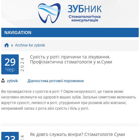
Archive for zybnik
Сухість у роті: причини та лікування.
29
2024
Профілактична стоматологія у м.Суми
Чер
zybnik
Діагностика ротової порожнини
Ви прокидаєтеся з сухістю в роті ? Окрім незручності, це також може
негативно вплинути на здоров’я ваших зубів. Загальні симптоми включають
відчуття сухості, липкості в роті, утруднення при розмові або ковтанні,
неприємний запах з рота або сухість і біль у роті.
Як довго служать вініри? Стоматологія Суми
23