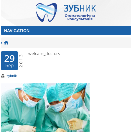
welcare_doctors
29
2013
Бер
zybnik