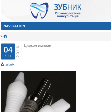
Циркон имплант
04
2016
Січ
zybnik