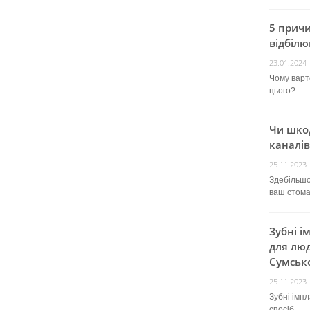
5 прич
відбілю
23.01.2024
Чому варт
цього?…
Чи шко
каналів
25.11.2023
Здебільшо
ваш стом
Зубні і
для люд
Сумсько
25.11.2023
Зубні імп
спосіб…