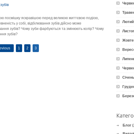
Черве
зубів
Траве
свою посмішку яскравішою перед великою життєвою подією,
Лютий
вненість у собі, відбілювання зубів дійсно може
вання зубів? Чому зуби фарбуються та змінюють колір? Чому
Листо
ання зубів?
Жовте
evious
1
2
3
Верес
Липен
Черве
Січень
Груде
Берез
Катего
Блог
(
Видал