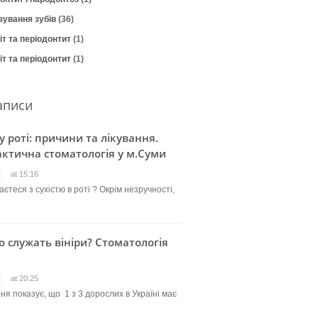
зування зубів
(36)
т та періодонтит
(1)
т та періодонтит
(1)
аписи
 у роті: причини та лікування.
ктична стоматологія у м.Суми
at 15:16
єтеся з сухістю в роті ? Окрім незручності,
о служать вініри? Стоматологія
at 20:25
ня показує, що 1 з 3 дорослих в Україні має