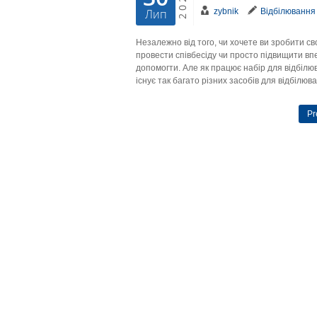
2022
zybnik
Відбілювання 
Лип
Незалежно від того, чи хочете ви зробити 
провести співбесіду чи просто підвищити впе
допомогти. Але як працює набір для відбілю
існує так багато різних засобів для відбілюв
Pr