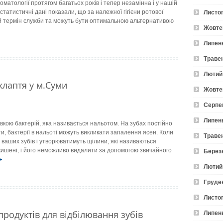
матології протягом багатьох років і тепер незамінна і у нашій
 статистичні дані показали, що за належної гігієни ротової
Листо
 термін служби та можуть бути оптимальною альтернативою
Жовте
Липен
Траве
Лютий
клаптя у м.Суми
Жовте
Серпе
Липен
кою бактерій, яка називається нальотом. На зубах постійно
ти, бактерії в нальоті можуть викликати запалення ясен. Коли
Траве
д ваших зубів і утворюватимуть щілини, які називаються
 кишені, і його неможливо видалити за допомогою звичайного
Берез
Лютий
Груде
Листо
родуктів для відбілювання зубів
Липен