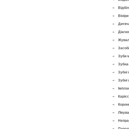
Відбі
Вініри
Дитяч
Діагн
Жувал
Засоби
Зуби 
Зубна 
Зубні 
Зубні 
Імплан
Карієс
Корон
Лікува
Непра
Парод