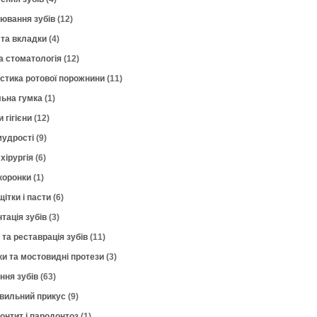
лювання зубів
(12)
 та вкладки
(4)
а стоматологія
(12)
остика ротової порожнини
(11)
ьна гумка
(1)
 гігієни
(12)
мудрості
(9)
хірургія
(6)
коронки
(1)
щітки і пасти
(6)
тація зубів
(3)
 та реставрація зубів
(11)
ки та мостовидні протези
(3)
ння зубів
(63)
вильний прикус
(9)
онтит і пародонтоз
(1)