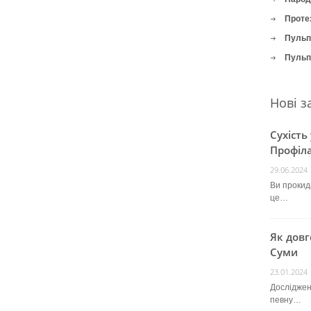
Проте
Пульпі
Пульпі
Нові з
Сухість
Профіла
29.06.2024
Ви прокида
це…
Як довг
Суми
23.01.2024
Досліджен
певну…