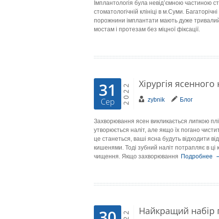
Імплантологія була невід’ємною частиною сто
стоматологічній клініці в м.Суми. Багаторічні
порожнини імплантати мають дуже тривалий
мостам і протезам без міцної фіксації.
Хірургія ясенного 
31
2022
zybnik
Блог
Сер
Захворювання ясен викликається липкою плів
утворюється наліт, але якщо їх погано чисти
це станеться, ваші ясна будуть відходити ві
кишенями. Тоді зубний наліт потрапляє в ці
чищення. Якщо захворювання
Подробнее
Найкращий набір п
30