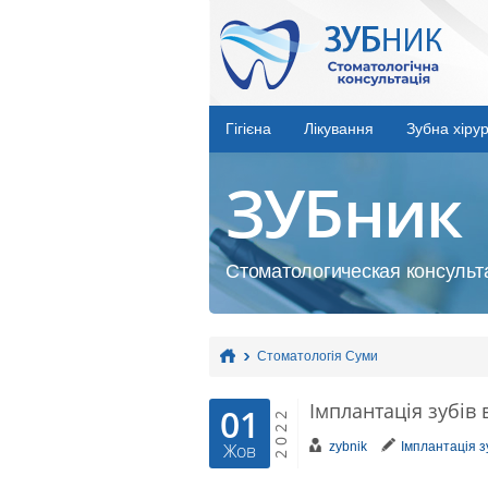
Гігієна
Лікування
Зубна хірур
ЗУБник
Стоматологическая консульта
Стоматологія Суми
Імплантація зубів 
01
2022
zybnik
Імплантація з
Жов