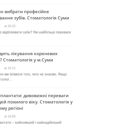
ин вибрати професійне
вання зубів. Стоматологія Суми
at 20:23
о відбілювати зуби? Які найбільші переваги
дить лікування кореневих
? Стоматологія у м.Суми
at 16:12
го ми боїмося того, чого не знаємо. Якщо
атолог…
мплантати: дивовижні переваги
ей похилого віку. Стоматологія у
му регіоні
at 16:09
лантати – найновіший і найнадійніший