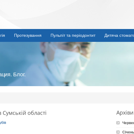
гія
Протезування
Пульпіт та періодонтит
Дитяча стомат
ция. Блог.
Архіви
в Сумській області
убів
Черве
Січень