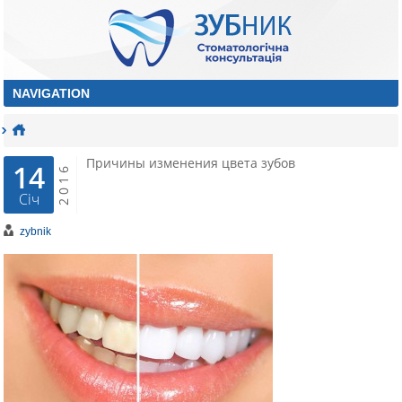
Причины изменения цвета зубов
14
2016
Січ
zybnik