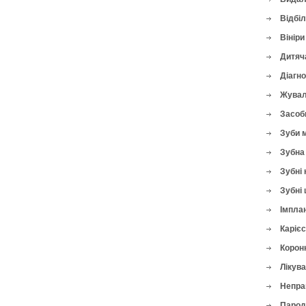
Відбі
Вініри
Дитяч
Діагн
Жувал
Засоби
Зуби 
Зубна 
Зубні 
Зубні 
Імплан
Карієс
Корон
Лікува
Непра
Парод