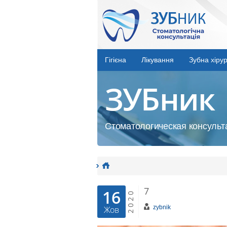
Гігієна
Лікування
Зубна хірур
ЗУБник
Стоматологическая консульта
7
16
2020
zybnik
Жов