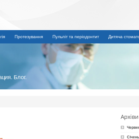
гія
Протезування
Пульпіт та періодонтит
Дитяча стомат
ция. Блог.
Архіви
Черве
Січень