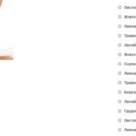
Листо
Жовте
Липен
Траве
Лютий
Жовте
Серпе
Липен
Траве
Берез
Лютий
Груде
Листо
Липен