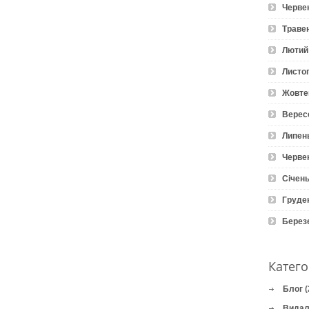
Черве
Траве
Лютий
Листо
Жовте
Верес
Липен
Черве
Січень
Груде
Берез
Катего
Блог
(
Видал