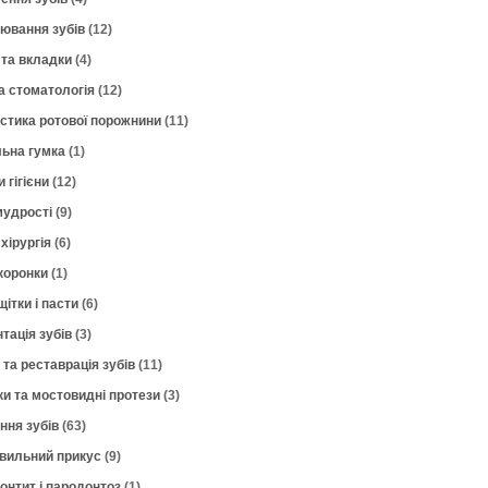
лювання зубів
(12)
 та вкладки
(4)
а стоматологія
(12)
остика ротової порожнини
(11)
ьна гумка
(1)
 гігієни
(12)
мудрості
(9)
хірургія
(6)
коронки
(1)
щітки і пасти
(6)
тація зубів
(3)
 та реставрація зубів
(11)
ки та мостовидні протези
(3)
ння зубів
(63)
вильний прикус
(9)
онтит і пародонтоз
(1)