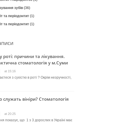
зування зубів
(36)
т та періодонтит
(1)
т та періодонтит
(1)
аписи
 у роті: причини та лікування.
ктична стоматологія у м.Суми
at 15:16
єтеся з сухістю в роті ? Окрім незручності,
о служать вініри? Стоматологія
at 20:25
ня показує, що 1 з 3 дорослих в Україні має