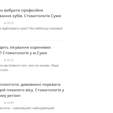
ин вибрати професійне
вання зубів. Стоматологія Суми
at 20:23
о відбілювати зуби? Які найбільші переваги
дить лікування кореневих
? Стоматологія у м.Суми
at 16:12
го ми боїмося того, чого не знаємо. Якщо
атолог…
мплантати: дивовижні переваги
ей похилого віку. Стоматологія у
му регіоні
at 16:09
лантати – найновіший і найнадійніший