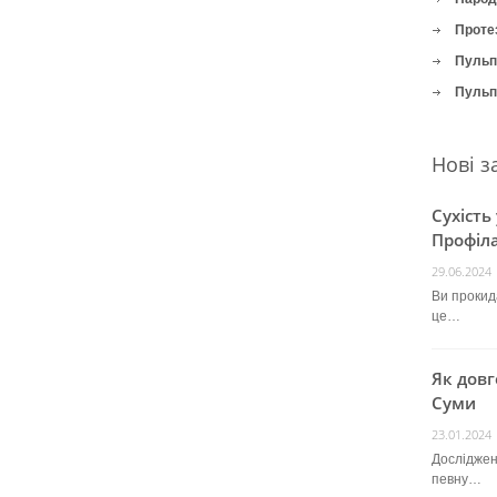
Проте
Пульпі
Пульпі
Нові з
Сухість
Профіла
29.06.2024
Ви прокида
це…
Як довг
Суми
23.01.2024
Досліджен
певну…