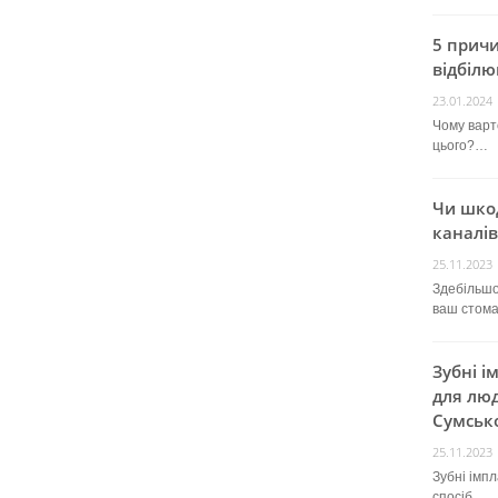
5 прич
відбілю
23.01.2024
Чому варт
цього?…
Чи шко
каналів
25.11.2023
Здебільшо
ваш стом
Зубні і
для люд
Сумсько
25.11.2023
Зубні імп
спосіб…