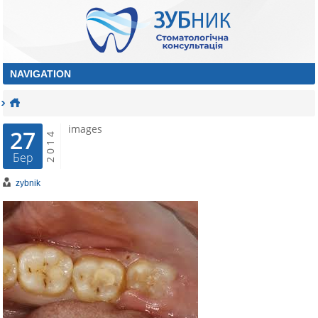
images
27
2014
Бер
zybnik