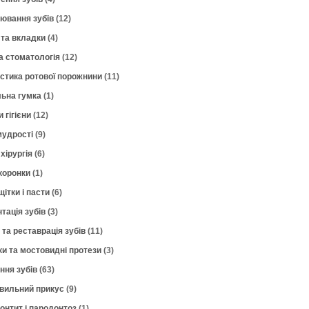
лювання зубів
(12)
 та вкладки
(4)
а стоматологія
(12)
остика ротової порожнини
(11)
ьна гумка
(1)
 гігієни
(12)
мудрості
(9)
хірургія
(6)
коронки
(1)
щітки і пасти
(6)
тація зубів
(3)
 та реставрація зубів
(11)
ки та мостовидні протези
(3)
ння зубів
(63)
вильний прикус
(9)
онтит і пародонтоз
(1)