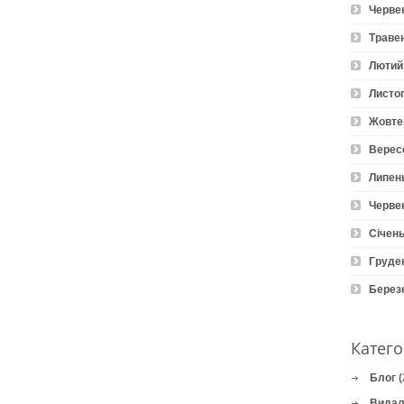
Черве
Траве
Лютий
Листо
Жовте
Верес
Липен
Черве
Січень
Груде
Берез
Катего
Блог
(
Видал