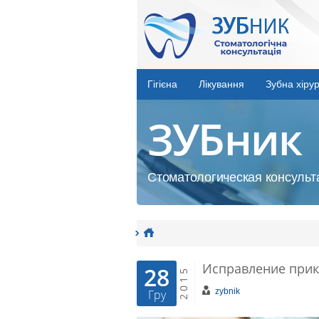
Гігієна
Лікування
Зубна хірур
ЗУБник
Стоматологическая консульта
Исправление прику
28
2015
zybnik
Гру