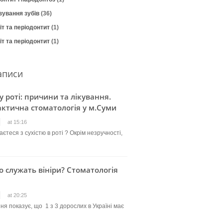
зування зубів
(36)
т та періодонтит
(1)
т та періодонтит
(1)
аписи
 у роті: причини та лікування.
ктична стоматологія у м.Суми
at 15:16
єтеся з сухістю в роті ? Окрім незручності,
о служать вініри? Стоматологія
at 20:25
ня показує, що 1 з 3 дорослих в Україні має