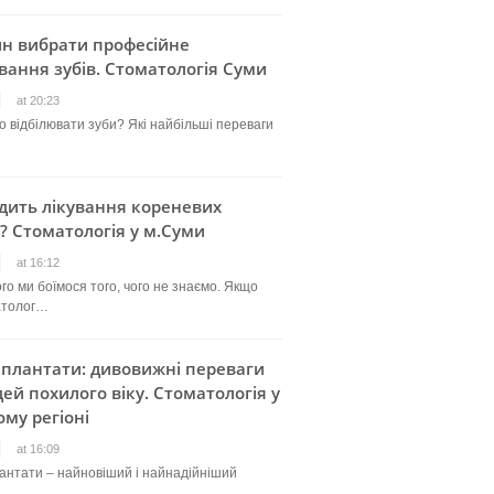
ин вибрати професійне
вання зубів. Стоматологія Суми
at 20:23
о відбілювати зуби? Які найбільші переваги
дить лікування кореневих
? Стоматологія у м.Суми
at 16:12
го ми боїмося того, чого не знаємо. Якщо
атолог…
мплантати: дивовижні переваги
ей похилого віку. Стоматологія у
му регіоні
at 16:09
лантати – найновіший і найнадійніший