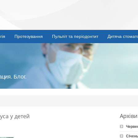
гія
Протезування
Пульпіт та періодонтит
Дитяча стомат
ция. Блог.
Архіви
са у детей
Черве
Січень