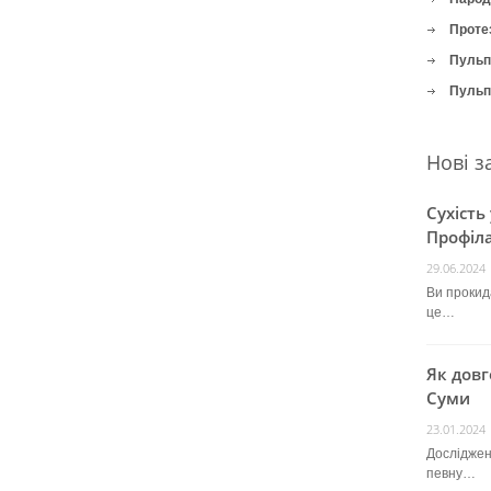
Проте
Пульпі
Пульпі
Нові з
Сухість
Профіла
29.06.2024
Ви прокида
це…
Як довг
Суми
23.01.2024
Досліджен
певну…