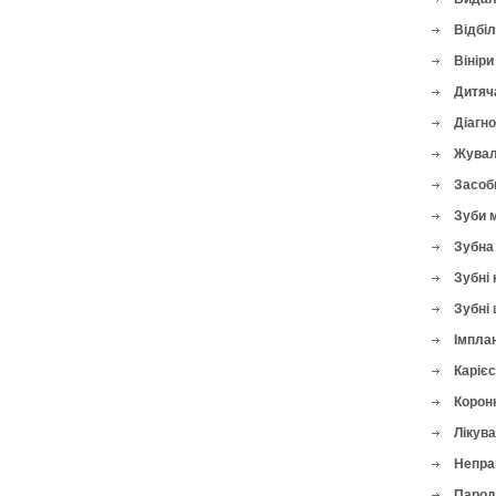
Відбі
Вініри
Дитяч
Діагн
Жувал
Засоби
Зуби 
Зубна 
Зубні 
Зубні 
Імплан
Карієс
Корон
Лікува
Непра
Парод