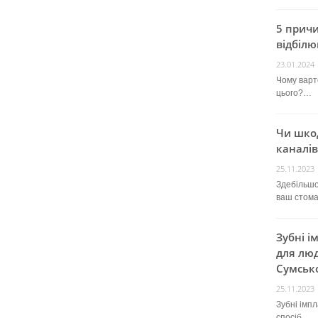
5 прич
відбілю
23.01.2024
Чому варт
цього?…
Чи шко
каналів
25.11.2023
Здебільшо
ваш стом
Зубні і
для люд
Сумсько
25.11.2023
Зубні імп
спосіб…