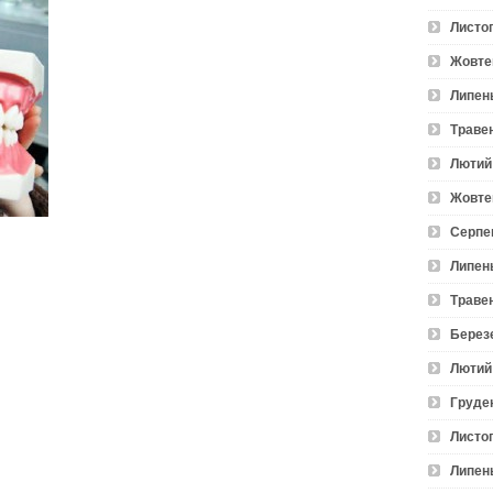
Листо
Жовте
Липен
Траве
Лютий
Жовте
Серпе
Липен
Траве
Берез
Лютий
Груде
Листо
Липен