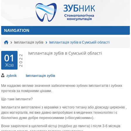
Імплантація зубів
Імплантація зубів в Сумській області
Імплантація зубів в Сумській області
01
2022
Жов
zybnik
Імплантація зубів
Ми надаємо велике значення забезпеченню зубних імплантатів і зубних
протезів за помірними цінами.
Що таке імпланти?
Імплантати виготовлені з кераміки з чистого титану або діоксиду цирконію ,
двох матеріалів, які вже давно випробувані в медичних технологіях і є
біологічно дуже добре переносимими («біосумісними»).
Вони закріплені в щелепній кістці (подібно до гвинта) і після 3-6 місяців