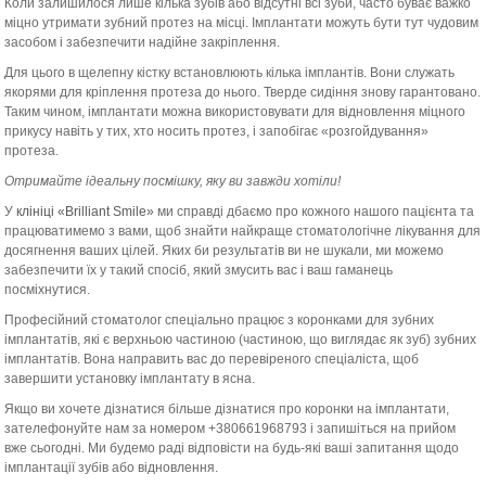
Коли залишилося лише кілька зубів або відсутні всі зуби, часто буває важко
міцно утримати зубний протез на місці. Імплантати можуть бути тут чудовим
засобом і забезпечити надійне закріплення.
Для цього в щелепну кістку встановлюють кілька імплантів. Вони служать
якорями для кріплення протеза до нього. Тверде сидіння знову гарантовано.
Таким чином, імплантати можна використовувати для відновлення міцного
прикусу навіть у тих, хто носить протез, і запобігає «розгойдування»
протеза.
Отримайте ідеальну посмішку, яку ви завжди хотіли!
У
клініці «Brilliant Smile»
ми справді дбаємо про кожного нашого пацієнта та
працюватимемо з вами, щоб знайти найкраще стоматологічне лікування для
досягнення ваших цілей. Яких би результатів ви не шукали, ми можемо
забезпечити їх у такий спосіб, який змусить вас і ваш гаманець
посміхнутися.
Професійний стоматолог спеціально працює з коронками для зубних
імплантатів, які є верхньою частиною (частиною, що виглядає як зуб) зубних
імплантатів. Вона направить вас до перевіреного спеціаліста, щоб
завершити установку імплантату в ясна.
Якщо ви хочете дізнатися більше дізнатися про коронки на імплантати,
зателефонуйте нам за номером +380661968793 і запишіться на прийом
вже сьогодні. Ми будемо раді відповісти на будь-які ваші запитання щодо
імплантації зубів або відновлення.