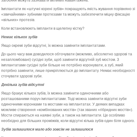
загоєння можуть зазнавати великих навантажень.
Імплантати як «штучні корені зубів» покращують якість жування порівняно зі
«звичайними» зубними протезами та можуть забезпечити міцну фіксацію
«вільних» протезів.
Коли встановлюють імпланти в щелепну кістку?
Немає кількох зубів
Якщо окремі зуби відсутні, їх можна замінити імплантатами.
До цього часу вам доводилося обточувати (можливо, абсолютно здорові та
незапломбовані) сусідні зуби, щоб замінити відсутній зуб мостом. З
імплантатами сусідні зуби більше не потрібно коронувати, а зуб, який
потрібно замінити, лише прикріплюється до імплантату. Немає необхідності
сточувати здорові зуби.
Декілька зубів відсутні
Якщо бракує кількох зубів, їх можна замінити одиночними або
розташованими поруч імплантатами. Тоді можна замінити відсутні зуби
одиночними коронками та мостами на імплантатах. У деяких випадках
можливе створення «комбінованих мостів» (так званих «гібридних мостів»).
Мости спираються на наявні зуби, а також на імплантати. Це особливо
необхідно для більших проміжків, коли відсутні кілька зубів один біля одного.
Зубів залишилося мало або зовсім не залишилося