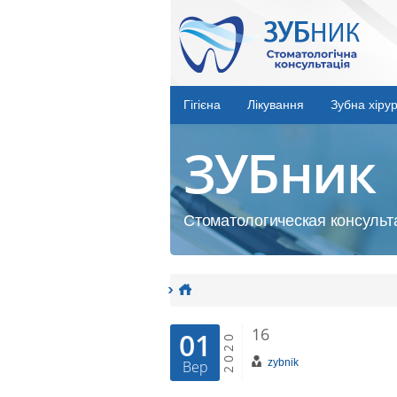
Гігієна
Лікування
Зубна хірур
ЗУБник
Стоматологическая консульта
16
01
2020
zybnik
Вер