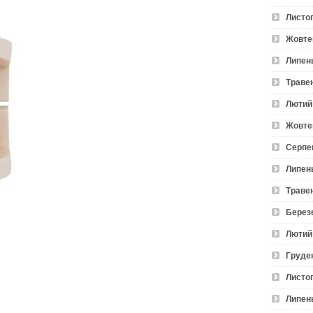
Листо
Жовте
Липен
Траве
Лютий
Жовте
Серпе
Липен
Траве
Берез
Лютий
Груде
Листо
Липен