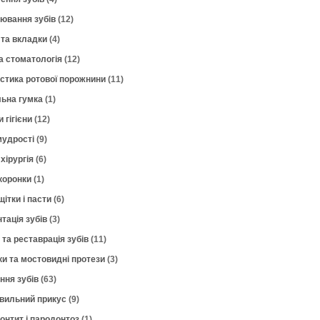
лювання зубів
(12)
 та вкладки
(4)
а стоматологія
(12)
остика ротової порожнини
(11)
ьна гумка
(1)
 гігієни
(12)
мудрості
(9)
хірургія
(6)
коронки
(1)
щітки і пасти
(6)
тація зубів
(3)
 та реставрація зубів
(11)
ки та мостовидні протези
(3)
ння зубів
(63)
вильний прикус
(9)
онтит і пародонтоз
(1)