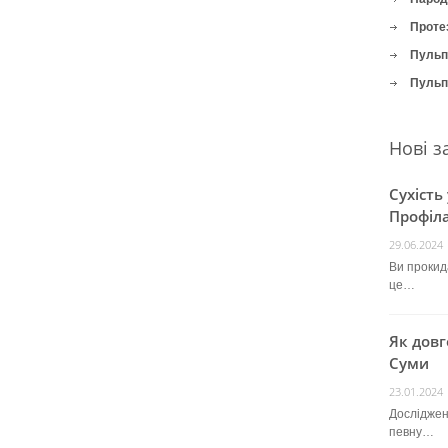
Проте
Пульпі
Пульпі
Нові з
Сухість
Профіла
29.06.2024
Ви прокида
це…
Як довг
Суми
23.01.2024
Досліджен
певну…