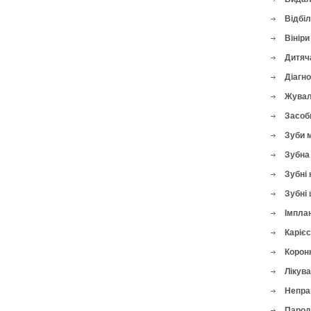
Відбі
Вініри
Дитяч
Діагн
Жувал
Засоби
Зуби 
Зубна 
Зубні 
Зубні 
Імплан
Карієс
Корон
Лікува
Непра
Парод