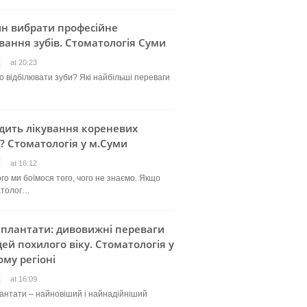
ин вибрати професійне
вання зубів. Стоматологія Суми
at 20:23
о відбілювати зуби? Які найбільші переваги
дить лікування кореневих
? Стоматологія у м.Суми
at 16:12
го ми боїмося того, чого не знаємо. Якщо
атолог…
мплантати: дивовижні переваги
ей похилого віку. Стоматологія у
му регіоні
at 16:09
лантати – найновіший і найнадійніший