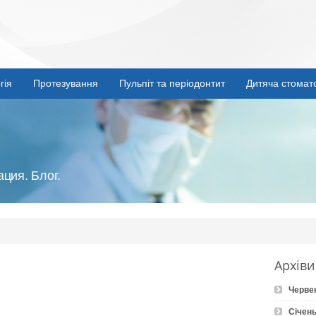
гія
Протезування
Пульпіт та періодонтит
Дитяча стомат
ция. Блог.
Архіви
Черве
Січень