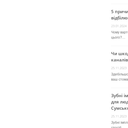
5 прич
відбілю
23.01.2024
Чому варт
цього?…
Чи шко
каналів
25.11.2023
Здебільшо
ваш стом
Зубні і
для люд
Сумсько
25.11.2023
Зубні імп
спосіб…