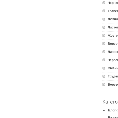
Черве
Траве
Лютий
Листо
Жовте
Верес
Липен
Черве
Січень
Груде
Берез
Катего
Блог
(
Видал