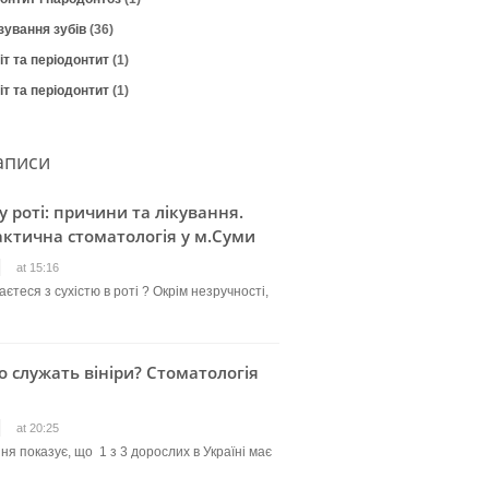
зування зубів
(36)
т та періодонтит
(1)
т та періодонтит
(1)
аписи
 у роті: причини та лікування.
ктична стоматологія у м.Суми
at 15:16
єтеся з сухістю в роті ? Окрім незручності,
о служать вініри? Стоматологія
at 20:25
ня показує, що 1 з 3 дорослих в Україні має