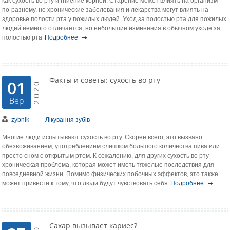
как сухость во рту и гниение корней. Старение может влиять на организм
по-разному, но хронические заболевания и лекарства могут влиять на
здоровье полости рта у пожилых людей. Уход за полостью рта для пожилых
людей немного отличается, но небольшие изменения в обычном уходе за
полостью рта
Подробнее
Факты и советы: сухость во рту
01
2020
Вер
zybnik
Лікування зубів
Многие люди испытывают сухость во рту. Скорее всего, это вызвано
обезвоживанием, употреблением слишком большого количества пива или
просто сном с открытым ртом. К сожалению, для других сухость во рту –
хроническая проблема, которая может иметь тяжелые последствия для
повседневной жизни. Помимо физических побочных эффектов, это также
может привести к тому, что люди будут чувствовать себя
Подробнее
Сахар вызывает кариес?