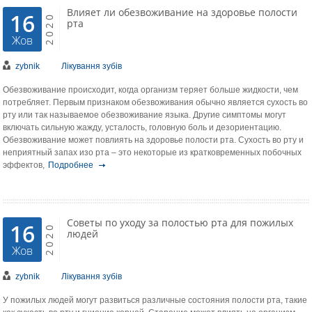
Влияет ли обезвоживание на здоровье полости
16
2020
рта
Жов
zybnik
Лікування зубів
Обезвоживание происходит, когда организм теряет больше жидкости, чем
потребляет. Первым признаком обезвоживания обычно является сухость во
рту или так называемое обезвоживание языка. Другие симптомы могут
включать сильную жажду, усталость, головную боль и дезориентацию.
Обезвоживание может повлиять на здоровье полости рта. Сухость во рту и
неприятный запах изо рта – это некоторые из кратковременных побочных
эффектов,
Подробнее
Советы по уходу за полостью рта для пожилых
16
2020
людей
Жов
zybnik
Лікування зубів
У пожилых людей могут развиться различные состояния полости рта, такие