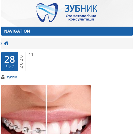
11
28
2020
Лис
zybnik