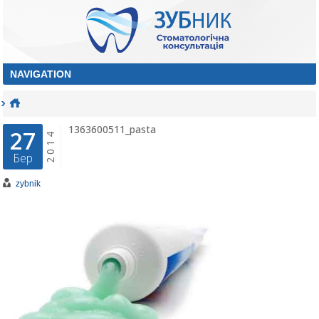
1363600511_pasta
27
2014
Бер
zybnik