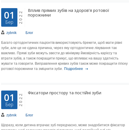
Вплив прямих зубів на здоров’я ротової
01
2022
порожнини
Бер
zybnik
Блог
Багато ортодонтичних пацієнтів використовують брекети, щоб мати рівні
зуби, але це не єдина причина, через яку ортодонтичне лікування так
важливо. Прямі зуби можуть звести до мінімуму ймовірність карієсу та
втрати зубів, а також покращити прикус, що впливає на вашу здатність
жувати та говорити. Виправлення кривих зубів також може покращити гігієну
ротової порожнини та зміцнити зуби.
Подробнее
Фіксатори простору та постійні зуби
01
2022
Бер
zybnik
Блог
Щоразу, коли дитина втрачає зуб передчасно, може знадобитися фіксатор