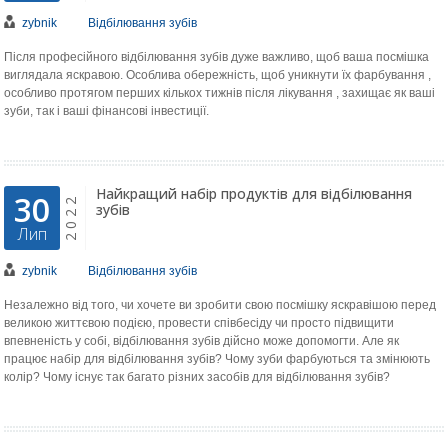
zybnik
Відбілювання зубів
Після професійного відбілювання зубів дуже важливо, щоб ваша посмішка
виглядала яскравою. Особлива обережність, щоб уникнути їх фарбування ,
особливо протягом перших кількох тижнів після лікування , захищає як ваші
зуби, так і ваші фінансові інвестиції.
Найкращий набір продуктів для відбілювання
30
2022
зубів
Лип
zybnik
Відбілювання зубів
Незалежно від того, чи хочете ви зробити свою посмішку яскравішою перед
великою життєвою подією, провести співбесіду чи просто підвищити
впевненість у собі, відбілювання зубів дійсно може допомогти. Але як
працює набір для відбілювання зубів? Чому зуби фарбуються та змінюють
колір? Чому існує так багато різних засобів для відбілювання зубів?