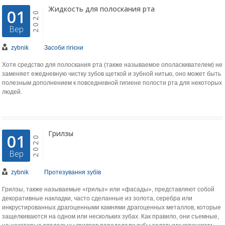
Жидкость для полоскания рта
01
2020
Вер
zybnik
Засоби гігієни
Хотя средство для полоскания рта (также называемое ополаскивателем) не
заменяет ежедневную чистку зубов щеткой и зубной нитью, оно может быть
полезным дополнением к повседневной гигиене полости рта для некоторых
людей.
Грилзы
01
2020
Вер
zybnik
Протезування зубів
Грилзы, также называемые «грильз» или «фасады», представляют собой
декоративные накладки, часто сделанные из золота, серебра или
инкрустированных драгоценными камнями драгоценных металлов, которые
защелкиваются на одном или нескольких зубах. Как правило, они съемные,