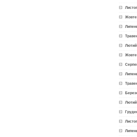
Листо
Жовте
Липен
Траве
Лютий
Жовте
Серпе
Липен
Траве
Берез
Лютий
Груде
Листо
Липен