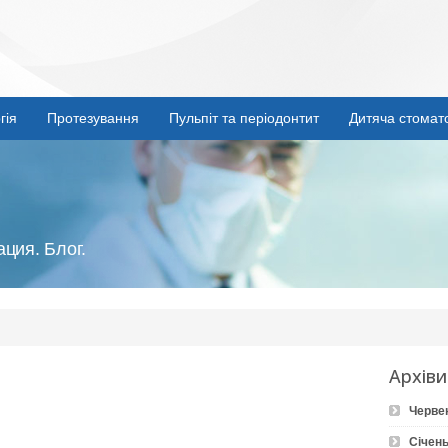
гія
Протезування
Пульпіт та періодонтит
Дитяча стомат
ция. Блог.
Архіви
Черве
Січень