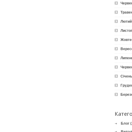
Черве
Траве
Лютий
Листо
Жовте
Верес
Липен
Черве
Січень
Груде
Берез
Катего
Блог
(
Видал