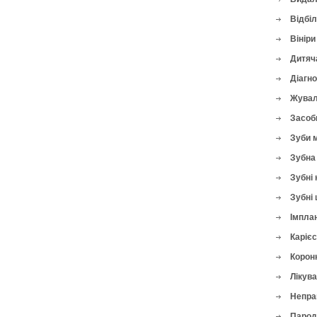
Відбі
Вініри
Дитяч
Діагн
Жувал
Засоби
Зуби 
Зубна 
Зубні 
Зубні 
Імплан
Карієс
Корон
Лікува
Непра
Парод