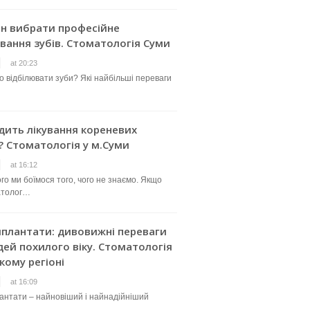
ин вибрати професійне
вання зубів. Стоматологія Суми
at 20:23
о відбілювати зуби? Які найбільші переваги
дить лікування кореневих
? Стоматологія у м.Суми
at 16:12
го ми боїмося того, чого не знаємо. Якщо
атолог…
мплантати: дивовижні переваги
ей похилого віку. Стоматологія
кому регіоні
at 16:09
лантати – найновіший і найнадійніший