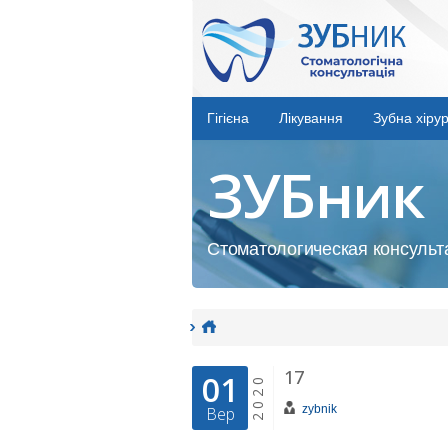
Гігієна
Лікування
Зубна хірур
ЗУБник
Стоматологическая консульта
17
01
2020
zybnik
Вер