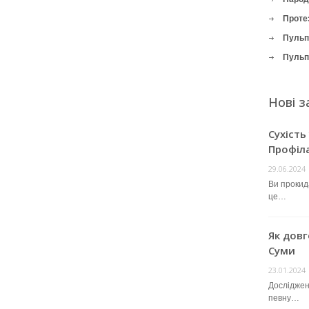
Проте
Пульпі
Пульпі
Нові з
Сухість
Профіл
29.06.2024
Ви прокида
це…
Як довг
Суми
23.01.2024
Досліджен
певну…