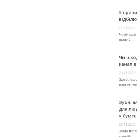
5 прич
відбілю
23.01.2024
Чому варт
цього?…
Чи шко
каналів
25.11.2023
Здебільшо
ваш стом
Зубні і
для люд
у Сумсь
25.11.2023
Зубні імп
спосіб…