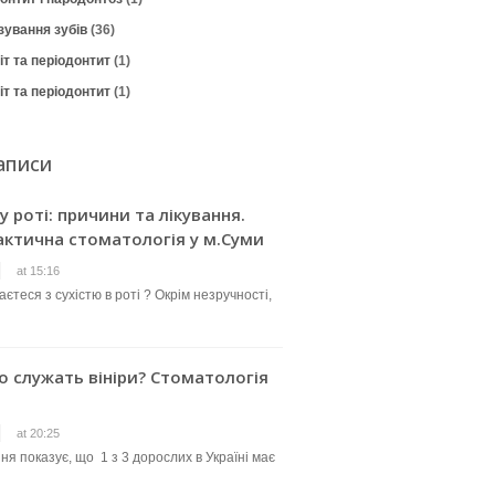
зування зубів
(36)
т та періодонтит
(1)
т та періодонтит
(1)
аписи
 у роті: причини та лікування.
актична стоматологія у м.Суми
at 15:16
єтеся з сухістю в роті ? Окрім незручності,
о служать вініри? Стоматологія
at 20:25
ня показує, що 1 з 3 дорослих в Україні має