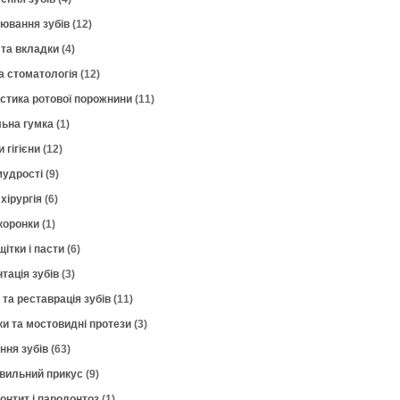
лювання зубів
(12)
 та вкладки
(4)
а стоматологія
(12)
остика ротової порожнини
(11)
ьна гумка
(1)
 гігієни
(12)
мудрості
(9)
хірургія
(6)
коронки
(1)
щітки і пасти
(6)
тація зубів
(3)
 та реставрація зубів
(11)
ки та мостовидні протези
(3)
ння зубів
(63)
вильний прикус
(9)
онтит і пародонтоз
(1)