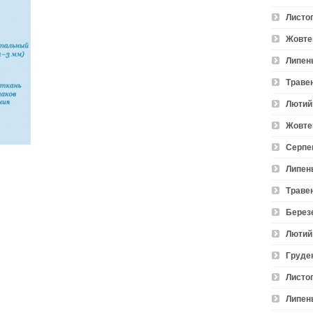
Листо
Жовте
Липен
Траве
Лютий
Жовте
Серпе
Липен
Траве
Берез
Лютий
Груде
Листо
Липен