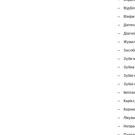
Відбі
Вініри
Дитяч
Діагн
Жувал
Засоби
Зуби 
Зубна 
Зубні 
Зубні 
Імплан
Карієс
Корон
Лікува
Непра
Парод