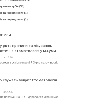
зування зубів
(36)
т та періодонтит
(1)
т та періодонтит
(1)
аписи
 у роті: причини та лікування.
актична стоматологія у м.Суми
at 15:16
єтеся з сухістю в роті ? Окрім незручності,
о служать вініри? Стоматологія
at 20:25
ня показує, що 1 з 3 дорослих в Україні має