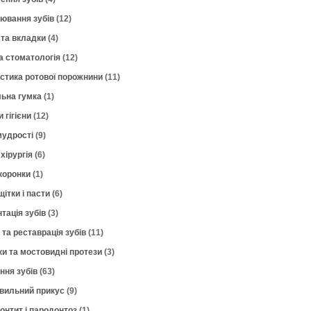
лювання зубів
(12)
 та вкладки
(4)
а стоматологія
(12)
остика ротової порожнини
(11)
ьна гумка
(1)
 гігієни
(12)
мудрості
(9)
хірургія
(6)
коронки
(1)
щітки і пасти
(6)
тація зубів
(3)
 та реставрація зубів
(11)
ки та мостовидні протези
(3)
ння зубів
(63)
вильний прикус
(9)
онтит і пародонтоз
(1)