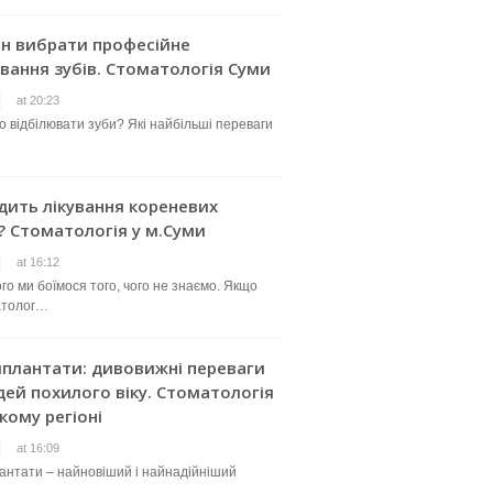
ин вибрати професійне
вання зубів. Стоматологія Суми
at 20:23
о відбілювати зуби? Які найбільші переваги
дить лікування кореневих
? Стоматологія у м.Суми
at 16:12
го ми боїмося того, чого не знаємо. Якщо
атолог…
мплантати: дивовижні переваги
ей похилого віку. Стоматологія
кому регіоні
at 16:09
лантати – найновіший і найнадійніший