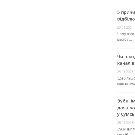
5 прич
відбілю
23.01.2024
Чому варт
цього?…
Чи шко
каналів
25.11.2023
Здебільшо
ваш стом
Зубні і
для люд
у Сумсь
25.11.2023
Зубні імп
спосіб…