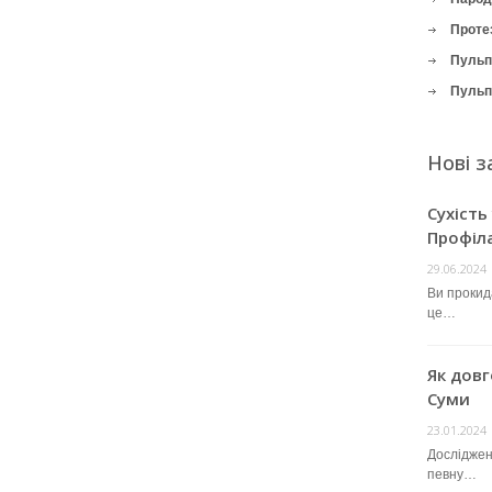
Проте
Пульпі
Пульпі
Нові з
Сухість
Профіл
29.06.2024
Ви прокида
це…
Як довг
Суми
23.01.2024
Досліджен
певну…