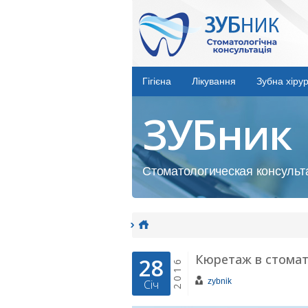
Гігієна
Лікування
Зубна хірур
ЗУБник
Стоматологическая консульта
Кюретаж в стомат
28
2016
zybnik
Січ