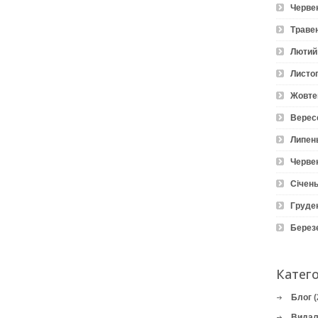
Черве
Траве
Лютий
Листо
Жовте
Верес
Липен
Черве
Січень
Груде
Берез
Катего
Блог
(
Видал