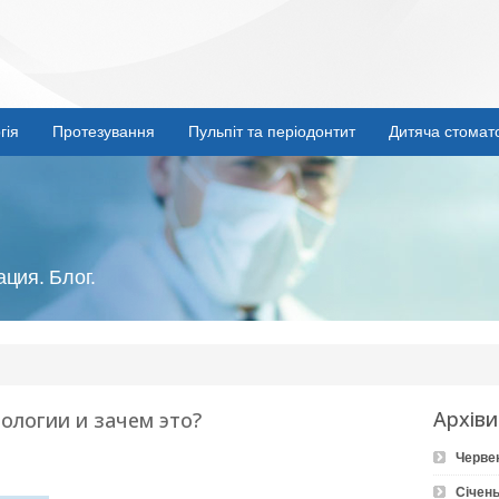
гія
Протезування
Пульпіт та періодонтит
Дитяча стомат
ция. Блог.
Архіви
ологии и зачем это?
Черве
Січень