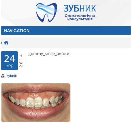
gummy_smile_before
24
2014
Бер
zybnik